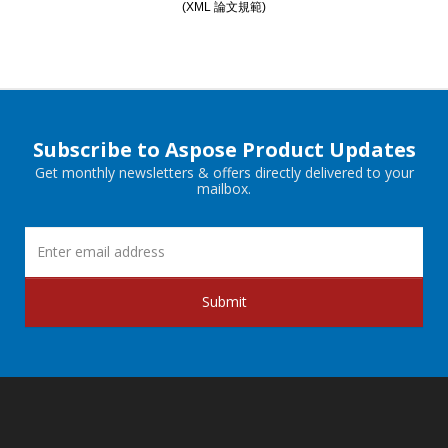
(XML 論文規範)
Subscribe to Aspose Product Updates
Get monthly newsletters & offers directly delivered to your
mailbox.
Submit