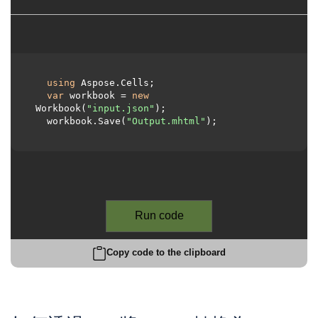
using
 Aspose.Cells;

var
 workbook = 
new
Workbook(
"input.json"
);

  workbook.Save(
"Output.mhtml"
);

Run code
Copy code to the clipboard