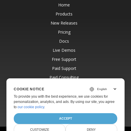
Home
Products
New Releases
Pricing
Docs
Live Demos
Free Support
Paid Support
Paid Consulting
Blog
COOKIE NOTICE
Websites
To provide you with the best experience, we use cookies for
personalization, analytics, and ads. By using our site, you agree
About
to
our cookie policy
.
ACCEPT
CUSTOMIZE
DENY