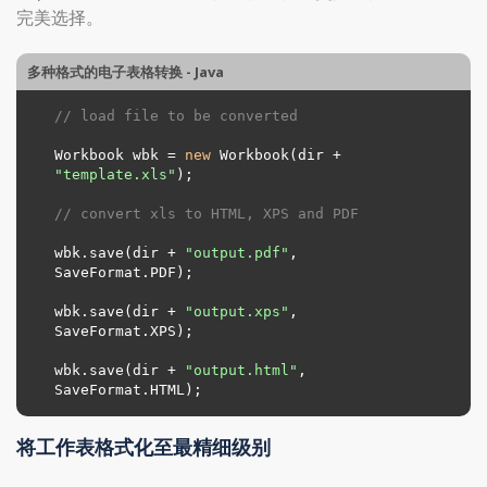
完美选择。
多种格式的电子表格转换 - Java
// load file to be converted
Workbook wbk = 
new
 Workbook(dir + 
"template.xls"
);

// convert xls to HTML, XPS and PDF
wbk.save(dir + 
"output.pdf"
, 
SaveFormat.PDF);

wbk.save(dir + 
"output.xps"
, 
SaveFormat.XPS);

wbk.save(dir + 
"output.html"
, 
SaveFormat.HTML);
将工作表格式化至最精细级别