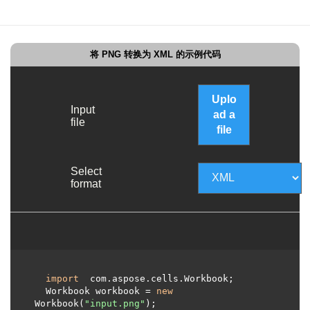
将 PNG 转换为 XML 的示例代码
Uplo
Input
ad a
file
file
Select
format
import
 com.aspose.cells.Workbook;

  Workbook workbook = 
new
Workbook(
"input.png"
);
