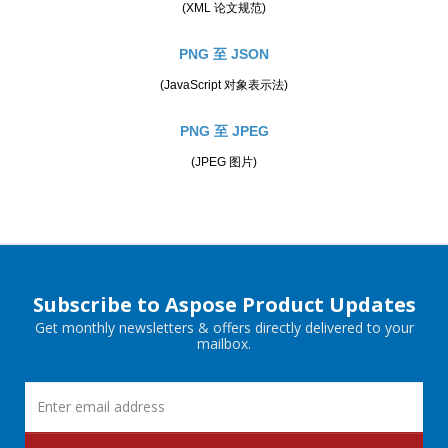
(XML 论文规范)
PNG 至 JSON
(JavaScript 对象表示法)
PNG 至 JPEG
(JPEG 图片)
Subscribe to Aspose Product Updates
Get monthly newsletters & offers directly delivered to your
mailbox.