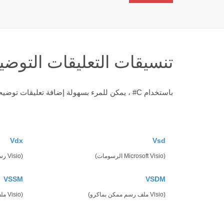
تنسيقات التعليقات التوضي
باستخدام C# ، يمكن للمرء بسهولة إضافة تعليقات توضيحية إلى التنسيقات المختلفة بما في ذلك.
Vdx
Vsd
(Microsoft Visio الرسومات)
(Visio رسم ملف XML)
VSSM
VSDM
(Visio ملف رسم ممكن بماكرو)
(Visio ملف استنسل ممكّن بماكرو)