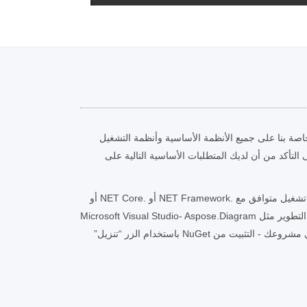
اصة بنا على جميع الأنظمة الأساسية وأنظمة التشغيل
ى التأكد من أن لديك المتطلبات الأساسية التالية على
Microsoft Windows أو نظام تشغيل متوافق مع .NET Framework أو .NET Core أو
Mono أو COM Interop- بيئة التطوير مثل Microsoft Visual Studio- Aspose.Diagram
for .NET DLL المشار إليه في مشروعك - التثبيت من NuGet باستخدام الزر “تنزيل”