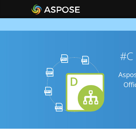
PNG
JPG
برمجة تطبيقات Aspose.Diagram
BMP
Mi أو فتح Office ، Adobe
TIFF
VSDX