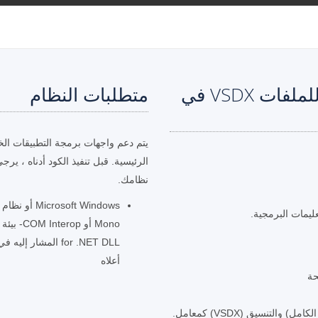
خطوات لإضافة تعليق توضيحي للملفات VSDX في
متطلبات النظام
يتم دعم واجهات برمجة التطبيقات الخ
الرئيسية. قبل تنفيذ الكود أدناه ، يرج
نظامك.
يمات البرمجية.
أعلاه
حة