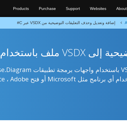
Products
Purchase
Support
Websites
About
A
إضافة وتعديل وحذف التعليقات التوضيحية من VSDX عبر C#
ملف باستخدام C#
توثيق الشروح الأصلية وعالية الأداء VSDX باستخدام واجهات 
for .NET من جانب الخادم ، بدون استخدام أي برنامج مثل crosoft