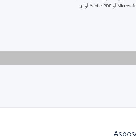
يمكنك الآن فتح ملف VSDX واستخدامه في Microsoft Office أو Adobe PDF أو أي