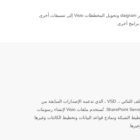
Aspose.Diagram هو Microsoft Visio معالجة بتنسيق المستند API. يمكن للمرء بسهولة تحميل وإنشاء وتعديل ومعالجة بما في ذلك عناصر daigram وتحويل المخططات Visio إلى تنسيقات أخرى
تمثل الملفات ذات الامتداد VSDX. Microsoft Visio تنسيق ملف مقدم من Microsoft Office 2013 فصاعدًا. تم تطويره ليحل محل تنسيق الملف الثنائي ،. VSD ، الذي تدعمه الإصدارات السابقة من
Microsoft Visio. وهو مدعوم أيضًا في Visio الخدمات في Microsoft SharePoint Server 2013 ولا يتطلب تنسيق ملف وسيط للنشر على SharePoint Server. تُستخدم ملفات Visio لإنشاء رسومات
التخطيطية للبرامج وتخطيط الشبكة ونماذج قواعد البيانات وتخطيط الكائنات وغيرها