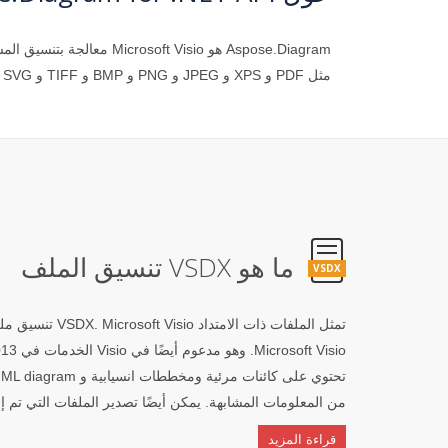
مثل PDF و XPS و JPEG و PNG و BMP و TIFF و SVG و EMF والمزيد. إنه إصدار مستقل API ولا يتطلب تثبيت Microsoft Visio أو أي برامج أخرى.
ما هو VSDX تنسيق الملف
VSDX
من المعلومات المشابهة. يمكن أيضًا تصدير الملفات التي تم إنشاؤها باستخدام Visio إلى تنسيقات ملفات مختلفة
قراءة المزيد