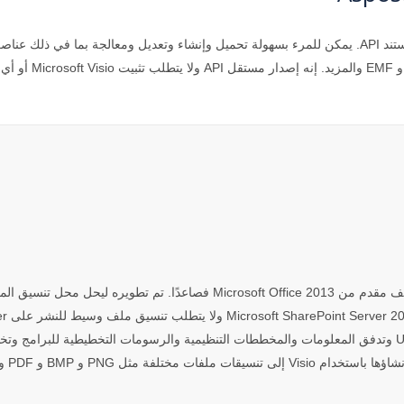
تحتوي على كائنات مرئية ومخططات انسيابية و UML diagram وتدفق المعلومات والمخططات التنظيمية والرسومات 
 مثل PNG و BMP و PDF وغيرها.