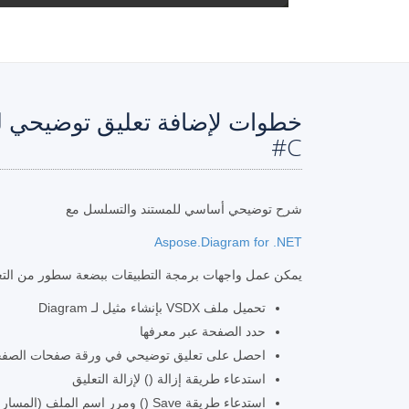
C#
شرح توضيحي أساسي للمستند والتسلسل مع
Aspose.Diagram for .NET
يمكن عمل واجهات برمجة التطبيقات ببضعة سطور من التعل
تحميل ملف VSDX بإنشاء مثيل لـ Diagram
حدد الصفحة عبر معرفها
احصل على تعليق توضيحي في ورقة صفحات الصف
استدعاء طريقة إزالة () لإزالة التعليق
استدعاء طريقة Save () ومرر اسم الملف (المسار الكامل) والتنسيق (VSDX) كمعامل.