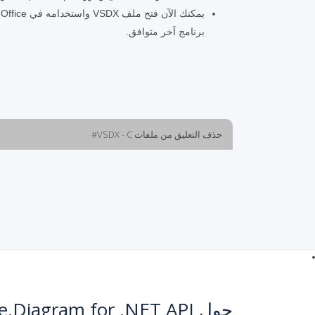
برنامج آخر متوافق.
حذف التعليق من ملفات VSDX - C#
حول Aspose.Diagram for .NET API