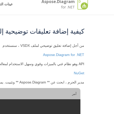
Aspose.Diagram
عينات الت
for .NET
كيفية إضافة تعليقات توضيحية إلى VSDX ملف باستخدا
من أجل إضافة تعليق توضيحي لملف VSDX ، سنستخدم
Aspose.Diagram for .NET
API وهو نظام غني بالميزات وقوي وسهل الاستخدام لمعالجة المستندات ودمجها API في النظام الأساسي C#. يفتح
NuGet
مدير الحزم ، ابحث عن ** Aspose.Diagram ** وتثبيت. يمكنك أيضًا استخدام الأمر التالي من Package Manager Console.
أمر