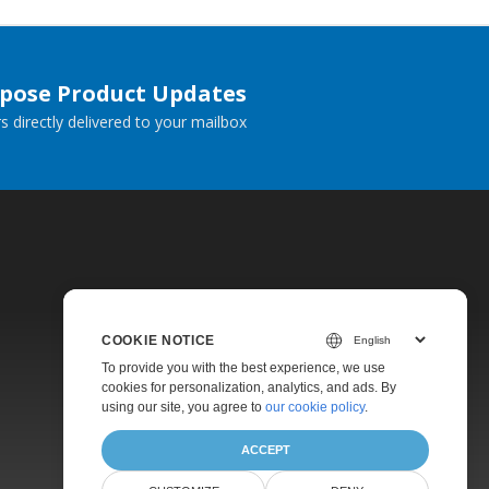
spose Product Updates
 directly delivered to your mailbox.
COOKIE NOTICE
Pricing
To provide you with the best experience, we use
cookies for personalization, analytics, and ads. By
Paid Support
using our site, you agree to
our cookie policy
.
About
ACCEPT