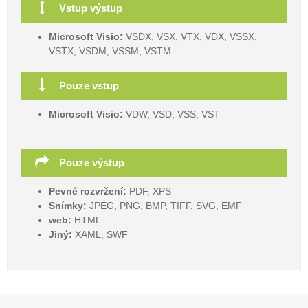
Vstup výstup
Microsoft Visio:
VSDX, VSX, VTX, VDX, VSSX,
VSTX, VSDM, VSSM, VSTM
Pouze vstup
Microsoft Visio:
VDW, VSD, VSS, VST
Pouze výstup
Pevné rozvržení:
PDF, XPS
Snímky:
JPEG, PNG, BMP, TIFF, SVG, EMF
web:
HTML
Jiný:
XAML, SWF