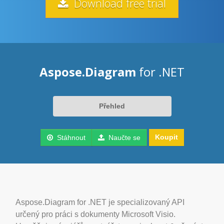
Download free trial
Aspose.Diagram
for .NET
Přehled
Koupit
Stáhnout
Naučte se
Aspose.Diagram for .NET je specializovaný API
určený pro práci s dokumenty Microsoft Visio.