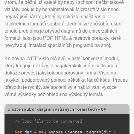
v tom, že běžní uživatelé by nebyli schopni načíst takové
vizuály, pokud by nenainstalovali Microsoft Visio nebo
nějaký jiný nástroj, který by dokázal načíst Visio
konkrétních formátů souborů. Jedním ze způsobů řešení
tohoto problému je převod diagramů do univerzálních
formátů, jako jsou PDF, HTML & rastrové obrázky, které
nevyžadují instalaci speciálních programů na stroj.
Knihovna .NET Visio má svůj vlastní konverzní modul,
který funguje nezávisle na jakémkoli jiném softwaru a
dokáže převést jakýkoli podporovaný formát Visio na
jakýkoli podporovaný pomocí několika řádků kódu. Proces
převodu je rychlý, ale spolehlivý a nabízí vám vysoce
věrné výsledky bez ohledu na výsledný formát.
Uložte soubor diagram v různých formátech – C#
// load file to be converted
var
 dgr = 
new
 Aspose.Diagram.Diagram(dir + 