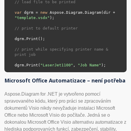
// load file to be printed
var
 dgrm = 
new
 Aspose.Diagram.Diagram(dir + 
"template.vsdx"
);

// print to default printer
dgrm.Print();

// print while specifying printer name & 
print job
dgrm.Print(
"LaserJet1100"
, 
"Job Name"
);
Microsoft Office Automatizace – není potřeba
Aspose.Diagram for .NET je vytvořeno pomocí
spravovaného kódu, který pro práci se zpracováním
dokumentů Visio nikdy nevyžaduje instalaci Microsoft
Office nebo Microsoft Visio do počítače. Jedná se o
dokonalou Microsoft Office Visio alternativu automatizace z
hlediska podporovaných funkcí, zabezpečení, stability,