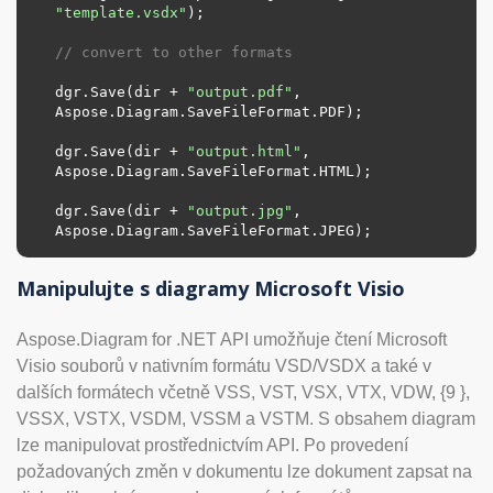
"template.vsdx"
);

// convert to other formats
dgr.Save(dir + 
"output.pdf"
, 
Aspose.Diagram.SaveFileFormat.PDF);

dgr.Save(dir + 
"output.html"
, 
Aspose.Diagram.SaveFileFormat.HTML);

dgr.Save(dir + 
"output.jpg"
, 
Aspose.Diagram.SaveFileFormat.JPEG);
Manipulujte s diagramy Microsoft Visio
Aspose.Diagram for .NET API umožňuje čtení Microsoft
Visio souborů v nativním formátu VSD/VSDX a také v
dalších formátech včetně VSS, VST, VSX, VTX, VDW, {9 },
VSSX, VSTX, VSDM, VSSM a VSTM. S obsahem diagram
lze manipulovat prostřednictvím API. Po provedení
požadovaných změn v dokumentu lze dokument zapsat na