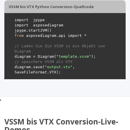
VSSM bis VTX Python Conversion-Quellcode
from
// Laden Sie die VSSM in ein Objekt von 
Diagram 
diagram = Diagram(
"template.vssm"
// speichere VSSM als VTX 
diagram.save(
"output.vtx"
, 
VSSM bis VTX Conversion-Live-
Demos