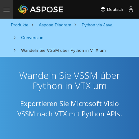
Deutsch
Toggle navigation
Produkte
Aspose.Diagram
Python via Java
Conversion
Wandeln Sie VSSM über Python in VTX um
Wandeln Sie VSSM über
Python in VTX um
Exportieren Sie Microsoft Visio
VSSM nach VTX mit Python APIs.