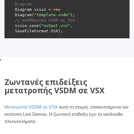
Diagram 
Diagram visio = 
new
Diagram(
"template.vsdm"
// αποθήκευση VSDM ως VSX 
visio.save(
"output.vsx"
, 
Ζωντανές επιδείξεις
μετατροπής VSDM σε VSX
Μετατροπή VSDM σε VSX
αυτή τη στιγμή, επισκεπτόμενοι τον
ιστότοπο Live Demos. Η ζωντανή επίδειξη έχει τα ακόλουθα
πλεονεκτήματα