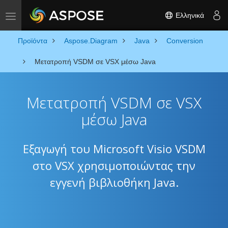
Ελληνικά
Toggle navigation
Προϊόντα
Aspose.Diagram
Java
Conversion
Μετατροπή VSDM σε VSX μέσω Java
Μετατροπή VSDM σε VSX
μέσω Java
Εξαγωγή του Microsoft Visio VSDM
στο VSX χρησιμοποιώντας την
εγγενή βιβλιοθήκη Java.