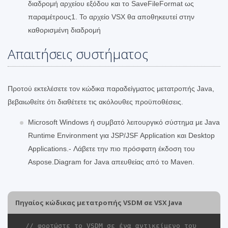
διαδρομή αρχείου εξόδου και το SaveFileFormat ως
παραμέτρους1. Το αρχείο VSX θα αποθηκευτεί στην
καθορισμένη διαδρομή
Απαιτήσεις συστήματος
Προτού εκτελέσετε τον κώδικα παραδείγματος μετατροπής Java,
βεβαιωθείτε ότι διαθέτετε τις ακόλουθες προϋποθέσεις.
Microsoft Windows ή συμβατό λειτουργικό σύστημα με Java
Runtime Environment για JSP/JSF Application και Desktop
Applications.- Λάβετε την πιο πρόσφατη έκδοση του
Aspose.Diagram for Java απευθείας από το Maven.
Πηγαίος κώδικας μετατροπής VSDM σε VSX Java
// φορτώστε το VSDM σε ένα αντικείμενο του 