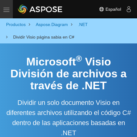
Español
Toggle navigation
Productos
Aspose.Diagram
.NET
Dividir Visio página sabia en C#
®
Microsoft
Visio
División de archivos a
través de .NET
Dividir un solo documento Visio en
diferentes archivos utilizando el código C#
dentro de las aplicaciones basadas en
.NET