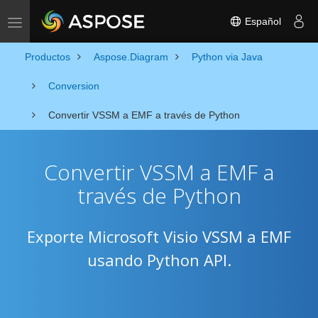
Español
Toggle navigation
Productos
Aspose.Diagram
Python via Java
Conversion
Convertir VSSM a EMF a través de Python
Convertir VSSM a EMF a
través de Python
Exporte Microsoft Visio VSSM a EMF
usando Python API.