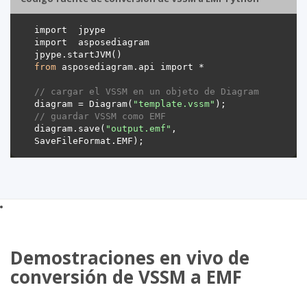
from
// cargar el VSSM en un objeto de Diagram 
diagram = Diagram(
"template.vssm"
// guardar VSSM como EMF 
diagram.save(
"output.emf"
, 
Demostraciones en vivo de
conversión de VSSM a EMF