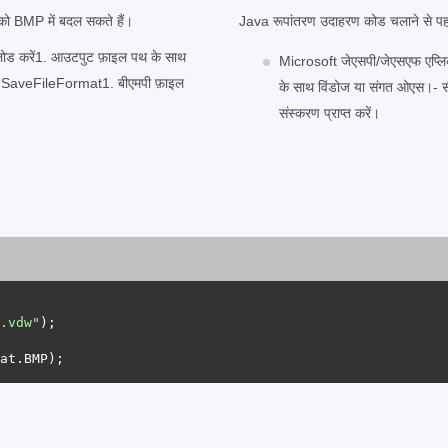
को BMP में बदल सकते हैं।
Java रूपांतरण उदाहरण कोड चलाने से पहले, स
ड करें1. आउटपुट फ़ाइल पथ के साथ
Microsoft जेएसपी/जेएसएफ एप्लि
ें SaveFileFormat1. बीएमपी फ़ाइल
के साथ विंडोज या संगत ओएस।-
संस्करण प्राप्त करें।
.vdw"