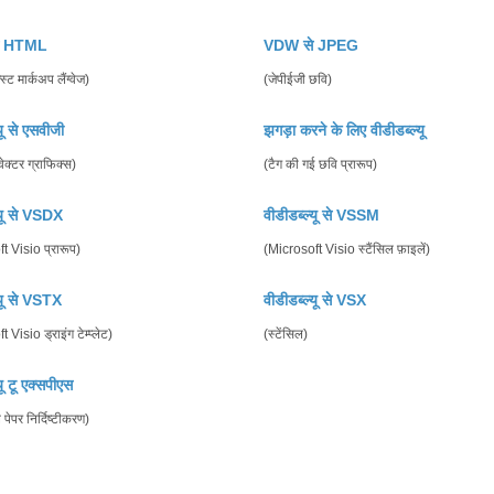
े HTML
VDW से JPEG
स्ट मार्कअप लैंग्वेज)
(जेपीईजी छवि)
यू से एसवीजी
झगड़ा करने के लिए वीडीडब्ल्यू
वेक्टर ग्राफिक्स)
(टैग की गई छवि प्रारूप)
्यू से VSDX
वीडीडब्ल्यू से VSSM
t Visio प्रारूप)
(Microsoft Visio स्टैंसिल फ़ाइलें)
्यू से VSTX
वीडीडब्ल्यू से VSX
 Visio ड्राइंग टेम्प्लेट)
(स्टेंसिल)
यू टू एक्सपीएस
पेपर निर्दिष्टीकरण)