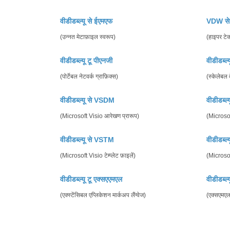
वीडीडब्ल्यू से ईएमएफ
VDW स
(उन्नत मेटाफ़ाइल स्वरूप)
(हाइपर टेक्
वीडीडब्ल्यू टू पीएनजी
वीडीडब्ल्
(पोर्टेबल नेटवर्क ग्राफ़िक्स)
(स्केलेबल 
वीडीडब्ल्यू से VSDM
वीडीडब्ल
(Microsoft Visio आरेखण प्रारूप)
(Microsof
वीडीडब्ल्यू से VSTM
वीडीडब्ल
(Microsoft Visio टेम्प्लेट फ़ाइलें)
(Microsoft
वीडीडब्ल्यू टू एक्सएएमएल
वीडीडब्ल्
(एक्स्टेंसिबल एप्लिकेशन मार्कअप लैंग्वेज)
(एक्सएमएल 