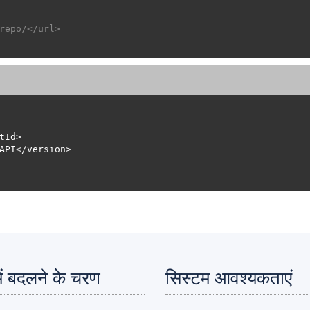
repo/</url>
ं बदलने के चरण
सिस्टम आवश्यकताएं