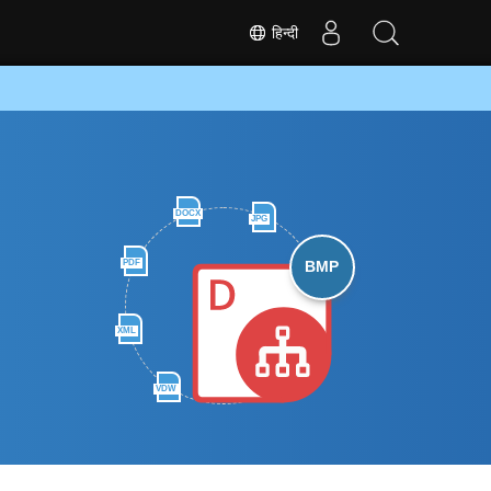
हिन्दी
DOCX
JPG
PDF
BMP
XML
VDW