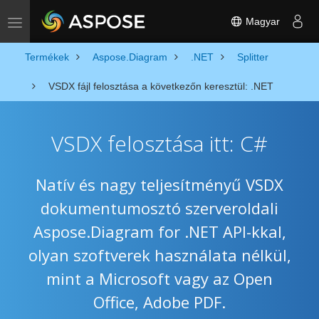
Magyar
Toggle navigation
Termékek
Aspose.Diagram
.NET
Splitter
VSDX fájl felosztása a következőn keresztül: .NET
VSDX felosztása itt: C#
Natív és nagy teljesítményű VSDX
dokumentumosztó szerveroldali
Aspose.Diagram for .NET API-kkal,
olyan szoftverek használata nélkül,
mint a Microsoft vagy az Open
Office, Adobe PDF.