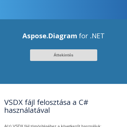
Aspose.Diagram
for .NET
Áttekintés
VSDX fájl felosztása a C#
használatával
A(z) VSDX fájl tömörítéséhez a következőt használjuk: