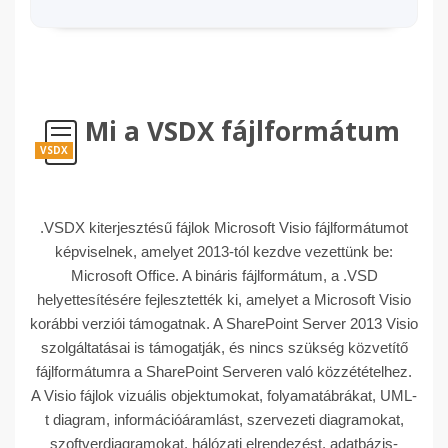
Mi a VSDX fájlformátum
VSDX
.VSDX kiterjesztésű fájlok Microsoft Visio fájlformátumot
képviselnek, amelyet 2013-tól kezdve vezettünk be:
Microsoft Office. A bináris fájlformátum, a .VSD
helyettesítésére fejlesztették ki, amelyet a Microsoft Visio
korábbi verziói támogatnak. A SharePoint Server 2013 Visio
szolgáltatásai is támogatják, és nincs szükség közvetítő
fájlformátumra a SharePoint Serveren való közzétételhez.
A Visio fájlok vizuális objektumokat, folyamatábrákat, UML-
t diagram, információáramlást, szervezeti diagramokat,
szoftverdiagramokat, hálózati elrendezést, adatbázis-