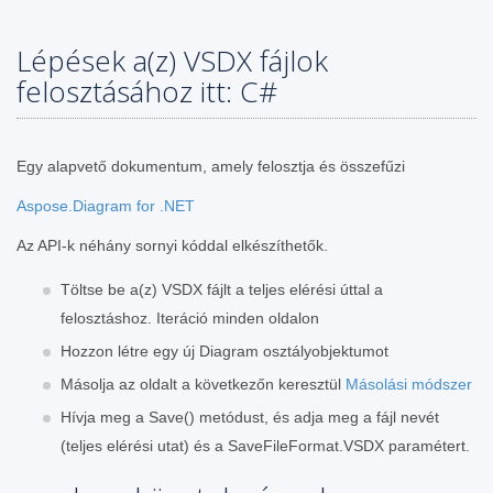
Lépések a(z) VSDX fájlok
felosztásához itt: C#
Egy alapvető dokumentum, amely felosztja és összefűzi
Aspose.Diagram for .NET
Az API-k néhány sornyi kóddal elkészíthetők.
Töltse be a(z) VSDX fájlt a teljes elérési úttal a
felosztáshoz. Iteráció minden oldalon
Hozzon létre egy új Diagram osztályobjektumot
Másolja az oldalt a következőn keresztül
Másolási módszer
Hívja meg a Save() metódust, és adja meg a fájl nevét
(teljes elérési utat) és a SaveFileFormat.VSDX paramétert.