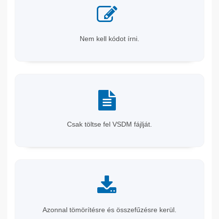
Nem kell kódot írni.
Csak töltse fel VSDM fájlját.
Azonnal tömörítésre és összefűzésre kerül.