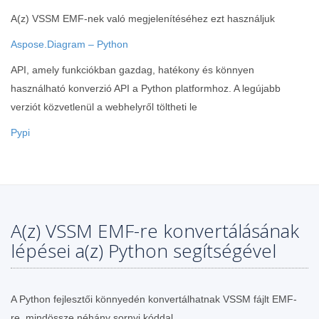
A(z) VSSM EMF-nek való megjelenítéséhez ezt használjuk
Aspose.Diagram – Python
API, amely funkciókban gazdag, hatékony és könnyen
használható konverzió API a Python platformhoz. A legújabb
verziót közvetlenül a webhelyről töltheti le
Pypi
A(z) VSSM EMF-re konvertálásának
lépései a(z) Python segítségével
A Python fejlesztői könnyedén konvertálhatnak VSSM fájlt EMF-
re, mindössze néhány sornyi kóddal.