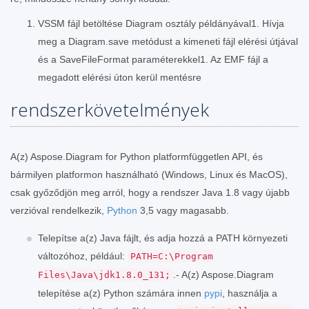
VSSM fájl betöltése Diagram osztály példányával1. Hívja
meg a Diagram.save metódust a kimeneti fájl elérési útjával
és a SaveFileFormat paraméterekkel1. Az EMF fájl a
megadott elérési úton kerül mentésre
rendszerkövetelmények
A(z) Aspose.Diagram for Python platformfüggetlen API, és
bármilyen platformon használható (Windows, Linux és MacOS),
csak győződjön meg arról, hogy a rendszer Java 1.8 vagy újabb
verzióval rendelkezik,
Python
3,5 vagy magasabb.
Telepítse a(z) Java fájlt, és adja hozzá a PATH környezeti
változóhoz, például:
PATH=C:\Program
.- A(z) Aspose.Diagram
Files\Java\jdk1.8.0_131;
telepítése a(z) Python számára innen
pypi
, használja a