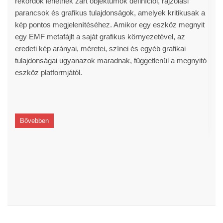
rekordok lehetnek zárt objektumok definíciói, rajzolási
parancsok és grafikus tulajdonságok, amelyek kritikusak a
kép pontos megjelenítéséhez. Amikor egy eszköz megnyit
egy EMF metafájlt a saját grafikus környezetével, az
eredeti kép arányai, méretei, színei és egyéb grafikai
tulajdonságai ugyanazok maradnak, függetlenül a megnyitó
eszköz platformjától.
Bővebben