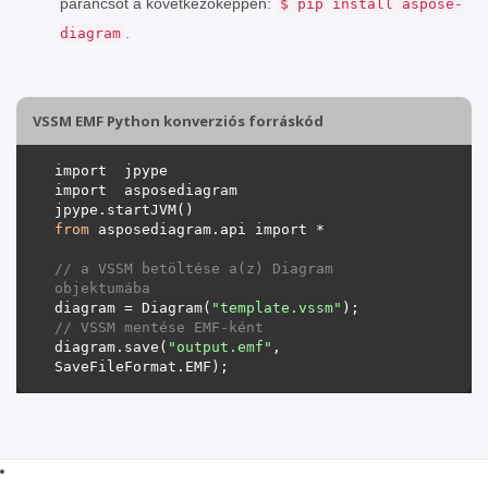
parancsot a következőképpen:
$ pip install aspose-
.
diagram
VSSM EMF Python konverziós forráskód
from
// a VSSM betöltése a(z) Diagram 
objektumába 
diagram = Diagram(
"template.vssm"
// VSSM mentése EMF-ként 
diagram.save(
"output.emf"
, 