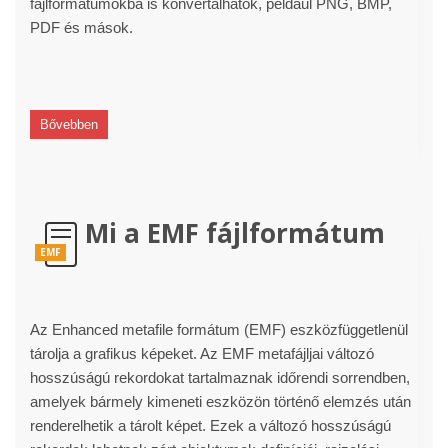
fájlformátumokba is konvertálhatók, például PNG, BMP,
PDF és mások.
Bővebben
Mi a EMF fájlformátum
EMF
Az Enhanced metafile formátum (EMF) eszközfüggetlenül
tárolja a grafikus képeket. Az EMF metafájljai változó
hosszúságú rekordokat tartalmaznak időrendi sorrendben,
amelyek bármely kimeneti eszközön történő elemzés után
renderelhetik a tárolt képet. Ezek a változó hosszúságú