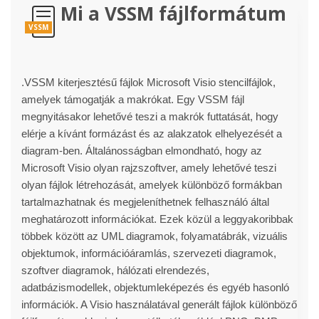
Mi a VSSM fájlformátum
VSSM
.VSSM kiterjesztésű fájlok Microsoft Visio stencilfájlok,
amelyek támogatják a makrókat. Egy VSSM fájl
megnyitásakor lehetővé teszi a makrók futtatását, hogy
elérje a kívánt formázást és az alakzatok elhelyezését a
diagram-ben. Általánosságban elmondható, hogy az
Microsoft Visio olyan rajzszoftver, amely lehetővé teszi
olyan fájlok létrehozását, amelyek különböző formákban
tartalmazhatnak és megjeleníthetnek felhasználó által
meghatározott információkat. Ezek közül a leggyakoribbak
többek között az UML diagramok, folyamatábrák, vizuális
objektumok, információáramlás, szervezeti diagramok,
szoftver diagramok, hálózati elrendezés,
adatbázismodellek, objektumleképezés és egyéb hasonló
információk. A Visio használatával generált fájlok különböző