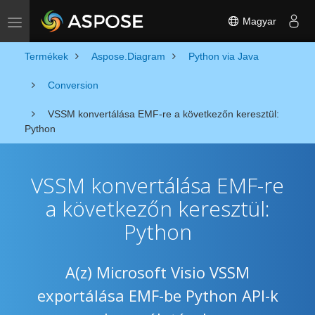
Magyar
Toggle navigation
Termékek
Aspose.Diagram
Python via Java
Conversion
VSSM konvertálása EMF-re a következőn keresztül:
Python
VSSM konvertálása EMF-re
a következőn keresztül:
Python
A(z) Microsoft Visio VSSM
exportálása EMF-be Python API-k