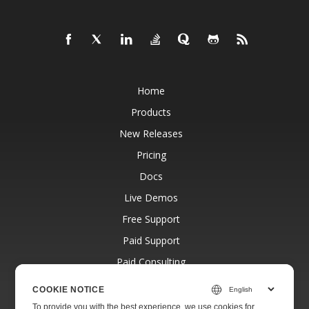
Home
Products
New Releases
Pricing
Docs
Live Demos
Free Support
Paid Support
Paid Consulting
Blog
COOKIE NOTICE
Websites
To provide you with the best experience, we use cookies for