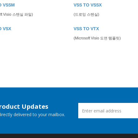
O VSSM
VSS TO VSSX
oft Visio 스텐실 파일)
(드로잉 스텐실)
O VSX
VSS TO VTX
(Microsoft Visio 도면 템플릿)
Product Updates
rectly delivered to your mailbox.