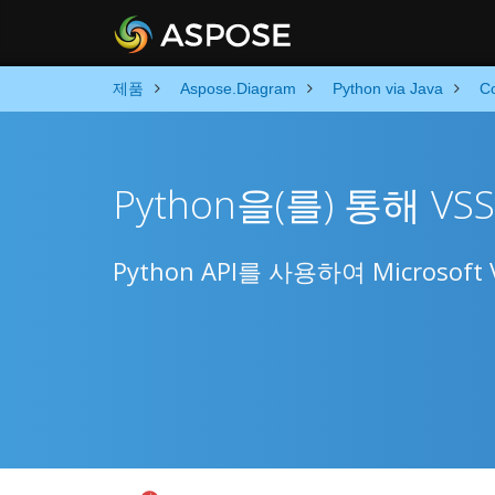
제품
Aspose.Diagram
Python via Java
C
Python을(를) 통해 V
Python API를 사용하여 Microsoft