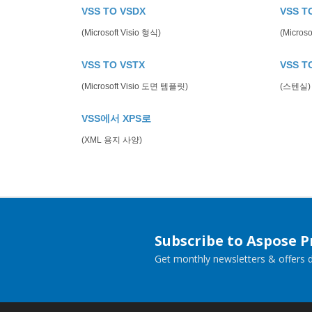
VSS TO VSDX
VSS T
(Microsoft Visio 형식)
(Micros
VSS TO VSTX
VSS T
(Microsoft Visio 도면 템플릿)
(스텐실)
VSS에서 XPS로
(XML 용지 사양)
Subscribe to Aspose 
Get monthly newsletters & offers di