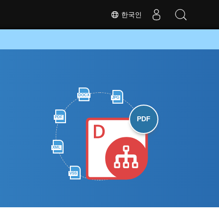
한국인
DOCX
JPG
PDF
PDF
XML
VSS