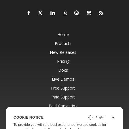
Home
Products
New Releases
Pricing
Docs
Live Demos
Free Support
Paid Support
Paid Consulting
Blog
COOKIE NOTICE
Websites
To provide you with the best experience, we use cookies for