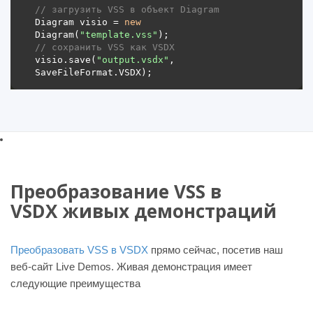
// загрузить VSS в объект Diagram 
Diagram visio = 
new
Diagram(
"template.vss"
// сохранить VSS как VSDX 
visio.save(
"output.vsdx"
, 
Преобразование VSS в
VSDX живых демонстраций
Преобразовать VSS в VSDX
прямо сейчас, посетив наш
веб-сайт Live Demos. Живая демонстрация имеет
следующие преимущества