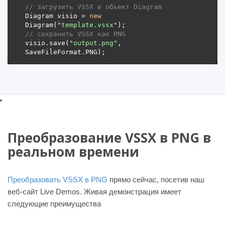
// загрузить VSSX в объект Diagram 
Diagram visio = 
new
Diagram(
"template.vssx"
// сохранить VSSX как PNG 
visio.save(
"output.png"
, 
Преобразование VSSX в PNG в
реальном времени
Преобразовать VSSX в PNG
прямо сейчас, посетив наш
веб-сайт Live Demos. Живая демонстрация имеет
следующие преимущества