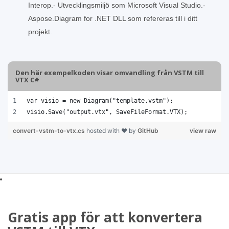
Interop.- Utvecklingsmiljö som Microsoft Visual Studio.-
Aspose.Diagram for .NET DLL som refereras till i ditt
projekt.
Den här exempelkoden visar omvandling från VSTM till
VTX C#
var visio = new Diagram("template.vstm");
visio.Save("output.vtx", SaveFileFormat.VTX); 
convert-vstm-to-vtx.cs
hosted with ❤ by
GitHub
view raw
Gratis app för att konvertera