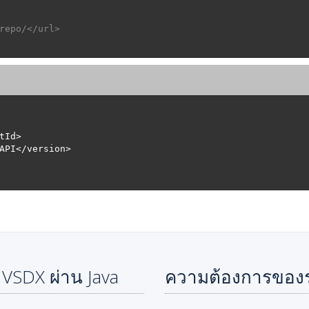
repo/</url>
VSDX ผ่าน Java
ความต้องการของ