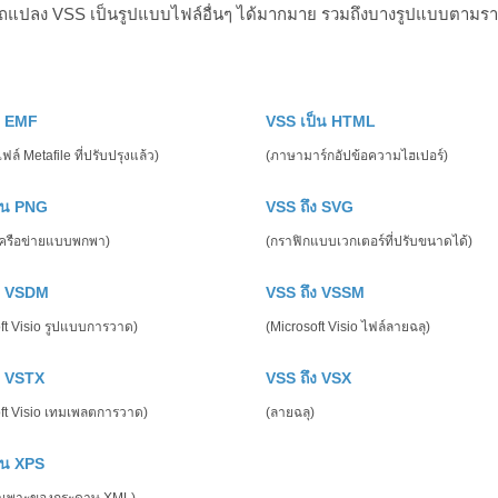
ถแปลง VSS เป็นรูปแบบไฟล์อื่นๆ ได้มากมาย รวมถึงบางรูปแบบตามรา
ง EMF
VSS เป็น HTML
ล์ Metafile ที่ปรับปรุงแล้ว)
(ภาษามาร์กอัปข้อความไฮเปอร์)
็น PNG
VSS ถึง SVG
เครือข่ายแบบพกพา)
(กราฟิกแบบเวกเตอร์ที่ปรับขนาดได้)
ง VSDM
VSS ถึง VSSM
ft Visio รูปแบบการวาด)
(Microsoft Visio ไฟล์ลายฉลุ)
ง VSTX
VSS ถึง VSX
oft Visio เทมเพลตการวาด)
(ลายฉลุ)
็น XPS