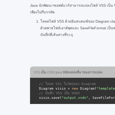
Java นักพัฒนาซอฟต์แวร์สามารถแปลงไฟล์ VSS เป็น V
เพียงไม่กี่บรรทัด
โหลดไฟล์ VSS ด้วยอินสแตนซ์ของ Diagram cla
ด้วยพาธไฟล์เอาต์พุตและ SaveFileFormat เป็นพ
บันทึกที่เส้นทางที่ระบุ
VSS เป็น VSDX Java รหัสแหล่งที่มาของการแปลง
// โหลด VSS ในวัตถุของ Diagram 
Diagram visio = 
new
 Diagram(
"template
// บันทึก VSS เป็น VSDX 
visio.save(
"output.vsdx"