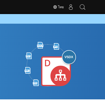
ไทย
DOCX
JPG
PDF
VSDX
XML
VSS