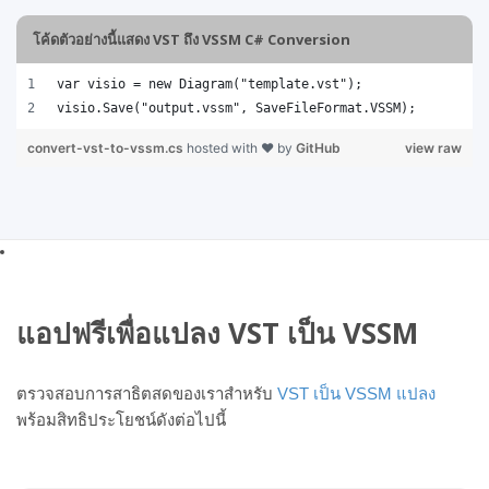
โค้ดตัวอย่างนี้แสดง VST ถึง VSSM C# Conversion
var visio = new Diagram("template.vst");
visio.Save("output.vssm", SaveFileFormat.VSSM);
convert-vst-to-vssm.cs
hosted with ❤ by
GitHub
view raw
แอปฟรีเพื่อแปลง VST เป็น VSSM
ตรวจสอบการสาธิตสดของเราสำหรับ
VST เป็น VSSM แปลง
พร้อมสิทธิประโยชน์ดังต่อไปนี้