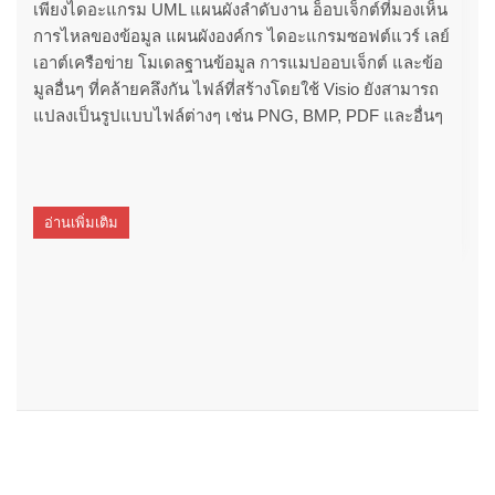
เพียงไดอะแกรม UML แผนผังลำดับงาน อ็อบเจ็กต์ที่มองเห็น
การไหลของข้อมูล แผนผังองค์กร ไดอะแกรมซอฟต์แวร์ เลย์
เอาต์เครือข่าย โมเดลฐานข้อมูล การแมปออบเจ็กต์ และข้อ
มูลอื่นๆ ที่คล้ายคลึงกัน ไฟล์ที่สร้างโดยใช้ Visio ยังสามารถ
แปลงเป็นรูปแบบไฟล์ต่างๆ เช่น PNG, BMP, PDF และอื่นๆ
อ่านเพิ่มเติม