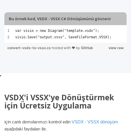
Bu örnek kod, VSDX - VSSX C# Dönüşümünü gösterir
var visio = new Diagram("template.vsdx");
visio.Save("output.vssx", SaveFileFormat.VSSX); 
convert-vsdx-to-vssx.cs
hosted with ❤ by
GitHub
view raw
VSDX'i VSSX'ye Dönüştürmek
için Ücretsiz Uygulama
için canlı demolarımızı kontrol edin
VSDX - VSSX dönüşüm
aşağıdaki faydaları ile.