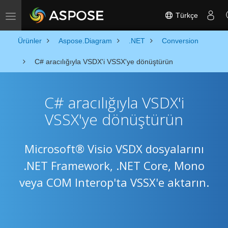
Türkçe
Toggle navigation
Ürünler
Aspose.Diagram
.NET
Conversion
C# aracılığıyla VSDX'i VSSX'ye dönüştürün
C# aracılığıyla VSDX'i
VSSX'ye dönüştürün
Microsoft® Visio VSDX dosyalarını
.NET Framework, .NET Core, Mono
veya COM Interop'ta VSSX'e aktarın.