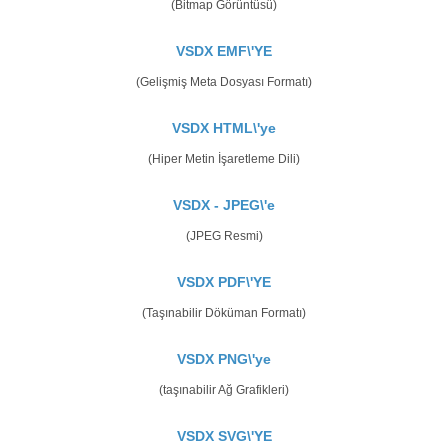
(Bitmap Görüntüsü)
VSDX EMF\'YE
(Gelişmiş Meta Dosyası Formatı)
VSDX HTML\'ye
(Hiper Metin İşaretleme Dili)
VSDX - JPEG\'e
(JPEG Resmi)
VSDX PDF\'YE
(Taşınabilir Döküman Formatı)
VSDX PNG\'ye
(taşınabilir Ağ Grafikleri)
VSDX SVG\'YE