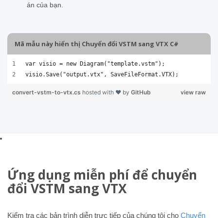
án của bạn.
Mã mẫu này hiển thị Chuyển đổi VSTM sang VTX C#
var visio = new Diagram("template.vstm");
visio.Save("output.vtx", SaveFileFormat.VTX); 
convert-vstm-to-vtx.cs
hosted with ❤ by
GitHub
view raw
Ứng dụng miễn phí để chuyển
đổi VSTM sang VTX
Kiểm tra các bản trình diễn trực tiếp của chúng tôi cho
Chuyển