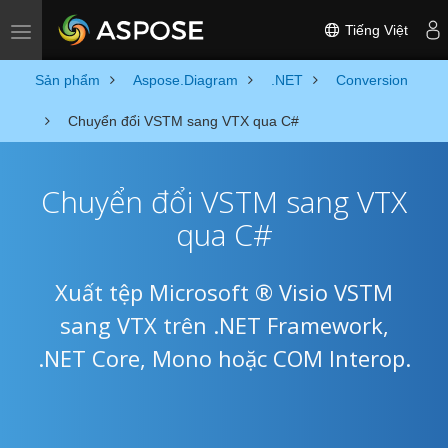
Tiếng Việt
Toggle navigation
Sản phẩm
Aspose.Diagram
.NET
Conversion
Chuyển đổi VSTM sang VTX qua C#
Chuyển đổi VSTM sang VTX
qua C#
Xuất tệp Microsoft ® Visio VSTM
sang VTX trên .NET Framework,
.NET Core, Mono hoặc COM Interop.