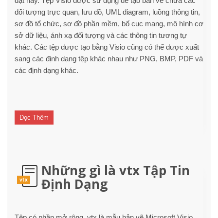
đặt này. Tệp Visio được sử dụng để tạo bản vẽ chứa các
đối tượng trực quan, lưu đồ, UML diagram, luồng thông tin,
sơ đồ tổ chức, sơ đồ phần mềm, bố cục mạng, mô hình cơ
sở dữ liệu, ánh xạ đối tượng và các thông tin tương tự
khác. Các tệp được tạo bằng Visio cũng có thể được xuất
sang các định dạng tệp khác nhau như PNG, BMP, PDF và
các định dạng khác.
Đọc Thêm
Những gì là vtx Tập Tin
Định Dạng
vtx
Tệp có phần mở rộng. vtx là mẫu bản vẽ Microsoft Visio