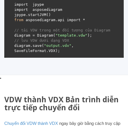
from
// tải VDW trong một đối tượng của Diagram 
diagram = Diagram(
"template.vdw"
// lưu VDW dưới dạng VDX 
diagram.save(
"output.vdx"
, 
VDW thành VDX Bản trình diễn
trực tiếp chuyển đổi
Chuyển đổi VDW thành VDX
ngay bây giờ bằng cách truy cập