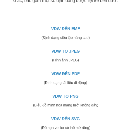
khác, bao gồm một số định dạng được liệt kê bên dưới.
VDW ĐẾN EMF
(Định dạng siêu tệp nâng cao)
VDW TO JPEG
(Hình ảnh JPEG)
VDW ĐẾN PDF
(Định dạng tài liệu di động)
VDW TO PNG
(Biểu đồ minh họa mạng lưới không dây)
VDW ĐẾN SVG
(Đồ họa vector có thể mở rộng)