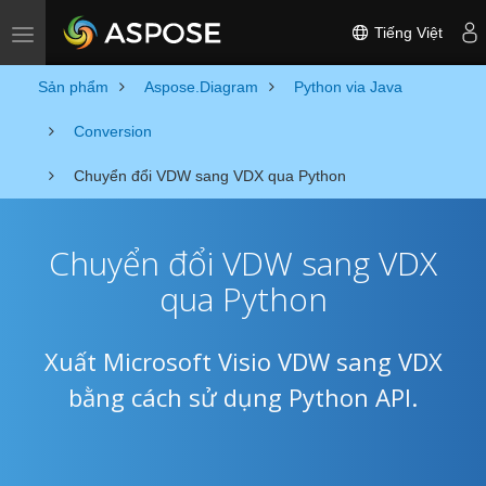
Tiếng Việt
Toggle navigation
Sản phẩm
Aspose.Diagram
Python via Java
Conversion
Chuyển đổi VDW sang VDX qua Python
Chuyển đổi VDW sang VDX
qua Python
Xuất Microsoft Visio VDW sang VDX
bằng cách sử dụng Python API.