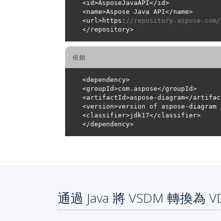
<url>https:
//repository.aspose.com/
依賴
通過 Java 將 VSDM 轉換為 