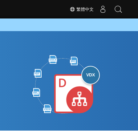
繁體中文
DOCX
JPG
PDF
VDX
XML
VSDM