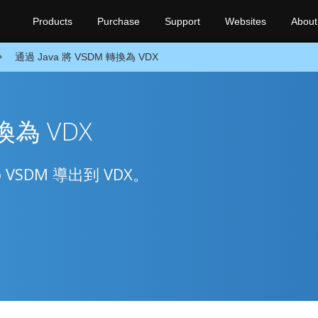
Products
Purchase
Support
Websites
About
通過 Java 將 VSDM 轉換為 VDX
轉換為 VDX
io VSDM 導出到 VDX。