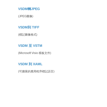
VSDM轉JPEG
(JPEG圖像)
VSDM到 TIFF
(標記圖像格式)
VSDM 至 VSTM
(Microsoft Visio 模板文件)
VSDM 到 XAML
(可擴展的應用程序標記語言)