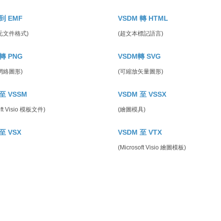
到 EMF
VSDM 轉 HTML
元文件格式)
(超文本標記語言)
轉 PNG
VSDM轉 SVG
網絡圖形)
(可縮放矢量圖形)
至 VSSM
VSDM 至 VSSX
oft Visio 模板文件)
(繪圖模具)
至 VSX
VSDM 至 VTX
(Microsoft Visio 繪圖模板)