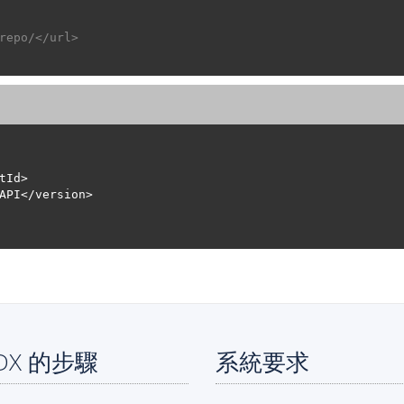
repo/</url>
VDX 的步驟
系統要求