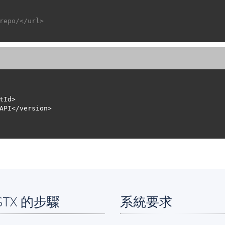
repo/</url>
VSTX 的步驟
系統要求