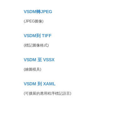
VSDM轉JPEG
(JPEG圖像)
VSDM到 TIFF
(標記圖像格式)
VSDM 至 VSSX
(繪圖模具)
VSDM 到 XAML
(可擴展的應用程序標記語言)