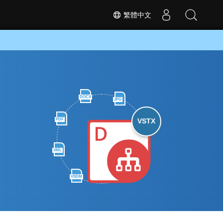
繁體中文
DOCX
JPG
PDF
VSTX
XML
VSDM