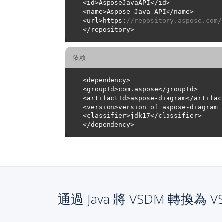
<url>https:
//repository.aspose.com/
依賴
通過 Java 將 VSDM 轉換為 