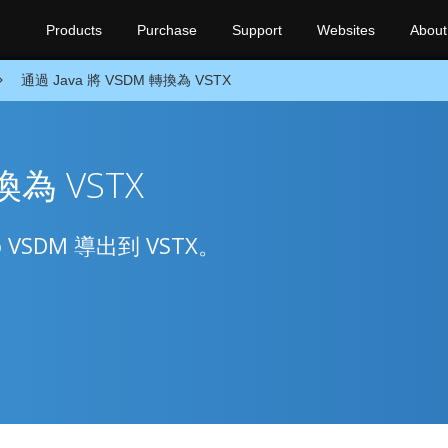
Products
Purchase
Support
Websites
About
通過 Java 將 VSDM 轉換為 VSTX
換為 VSTX
io VSDM 導出到 VSTX。