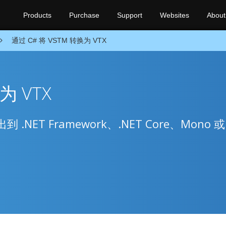
Products
Purchase
Support
Websites
About
通过 C# 将 VSTM 转换为 VTX
为 VTX
导出到 .NET Framework、.NET Core、Mono 