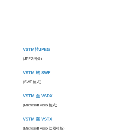
。
VSTM转JPEG
(JPEG图像)
VSTM 转 SWF
(SWF 格式)
VSTM 至 VSDX
(Microsoft Visio 格式)
VSTM 至 VSTX
(Microsoft Visio 绘图模板)