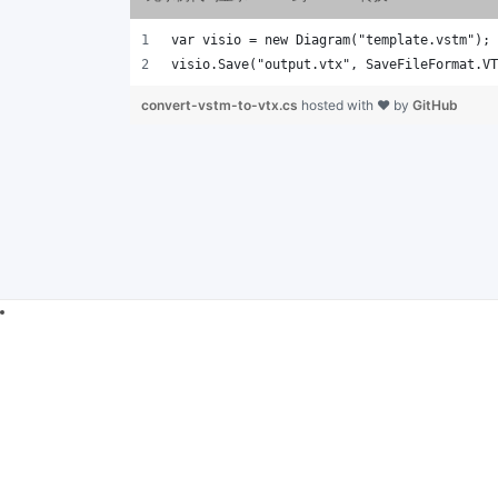
var visio = new Diagram("template.vstm");
visio.Save("output.vtx", SaveFileFormat.VT
convert-vstm-to-vtx.cs
hosted with ❤ by
GitHub