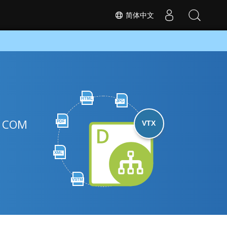
简体中文
HTML
JPG
或 COM
PDF
VTX
XML
VSTM