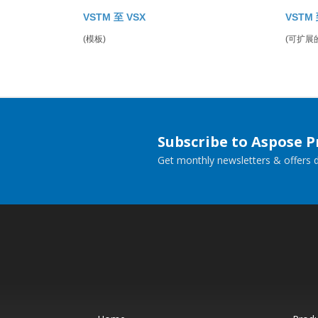
VSTM 至 VSX
VSTM 
(模板)
(可扩展
Subscribe to Aspose 
Get monthly newsletters & offers di