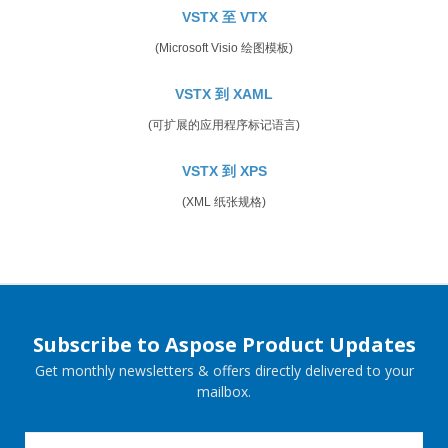
VSTX 至 VTX
(Microsoft Visio 绘图模板)
VSTX 到 XAML
(可扩展的应用程序标记语言)
VSTX 到 XPS
(XML 纸张规格)
Subscribe to Aspose Product Updates
Get monthly newsletters & offers directly delivered to your
mailbox.