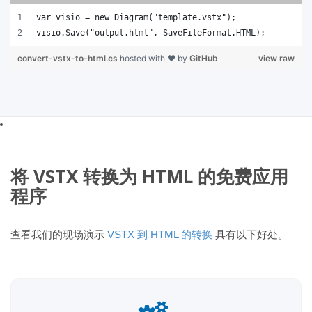
var visio = new Diagram("template.vstx");
visio.Save("output.html", SaveFileFormat.HTML);
convert-vstx-to-html.cs
hosted with ❤ by
GitHub
view raw
将 VSTX 转换为 HTML 的免费应用
程序
查看我们的现场演示
VSTX 到 HTML 的转换
具有以下好处。