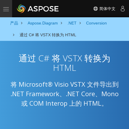
简体中文
Toggle navigation
产品
Aspose.Diagram
.NET
Conversion
通过 C# 将 VSTX 转换为 HTML
通过 C# 将 VSTX 转换为
HTML
将 Microsoft® Visio VSTX 文件导出到
.NET Framework、.NET Core、Mono
或 COM Interop 上的 HTML。