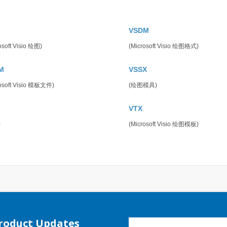
VSDM
osoft Visio 绘图)
(Microsoft Visio 绘图格式)
M
VSSX
rosoft Visio 模板文件)
(绘图模具)
VTX
)
(Microsoft Visio 绘图模板)
Product Updates