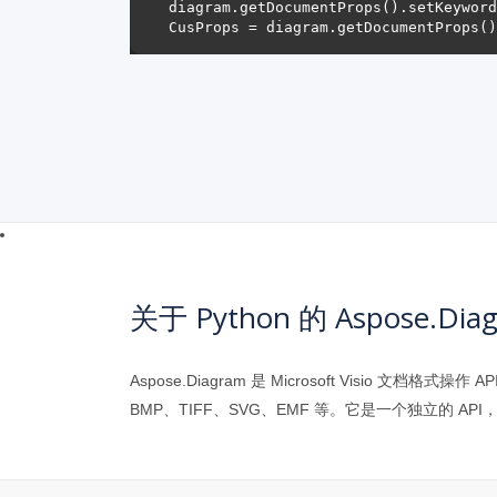
diagram.getDocumentProps().setKeyword
关于 Python 的 Aspose.Di
Aspose.Diagram 是 Microsoft Visio
BMP、TIFF、SVG、EMF 等。它是一个独立的 API，不