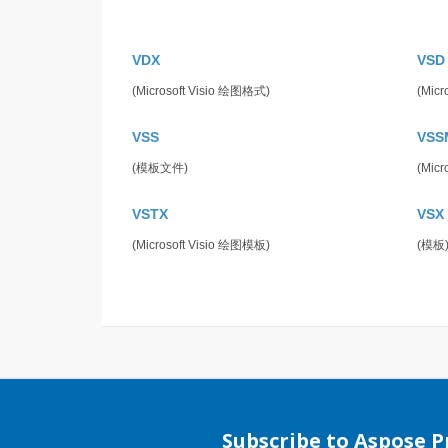
VDX
VSD
(Microsoft Visio 绘图格式)
(Micr
VSS
VSS
(模板文件)
(Mic
VSTX
VSX
(Microsoft Visio 绘图模板)
(模板
Subscribe to Aspose 