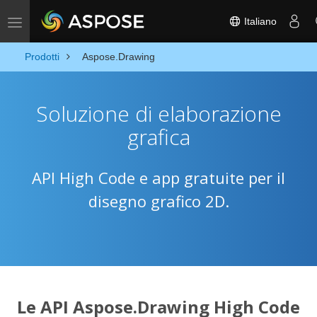
Italiano
Toggle navigation
Prodotti
Aspose.Drawing
Soluzione di elaborazione
grafica
API High Code e app gratuite per il
disegno grafico 2D.
Le API Aspose.Drawing High Code