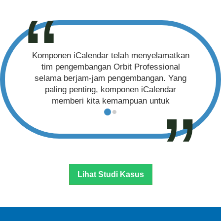
Komponen iCalendar telah menyelamatkan
tim pengembangan Orbit Professional
selama berjam-jam pengembangan. Yang
paling penting, komponen iCalendar
memberi kita kemampuan untuk
menentukan pola pengulangan lanjutan,
sederhana dan cerdas.
Gladstone Kesehatan dan Rekreasi Ltd
Implementasinya mudah, kami benar-benar
Lihat Studi Kasus
fokus pada arsitektur kami dan Aspose
hanya cocok. Arsitektur kami sangat
dioptimalkan untuk kinerja dan multi-
threading, dan sekali lagi ini tidak masalah