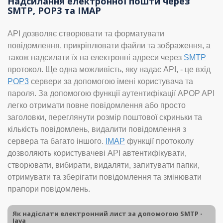
Надсилання електронної пошти через
SMTP, POP3 та IMAP
API дозволяє створювати та форматувати
повідомлення, прикріплювати файли та зображення, а
також надсилати їх на електронні адреси через
SMTP
протокол. Ще одна можливість, яку надає API, - це вхід
POP3
сервери за допомогою імені користувача та
пароля. За допомогою функції аутентифікації APOP API
легко отримати повне повідомлення або просто
заголовки, переглянути розмір поштової скриньки та
кількість повідомлень, видалити повідомлення з
сервера та багато іншого.
IMAP
функції протоколу
дозволяють користувачеві API автентифікувати,
створювати, вибирати, видаляти, запитувати папки,
отримувати та зберігати повідомлення та змінювати
прапори повідомлень.
Як надіслати електронний лист за допомогою SMTP -
Java