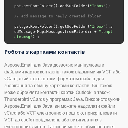
pst.getRootFolder().addSubFolder(
"Inbox"
);

// add message to newly created folder
pst.getRootFolder().getSubFolder(
"Inbox"
).a
ddMessage(MapiMessage.fromFile(dir + 
"templ
ate.msg"
));
Робота з картками контактів
Aspose.Email для Java дозволяє маніпулювати
файлами карток контактів, також відомими як VCF або
vCard, який є всесвітнім форматом файлів для
зберігання та обміну картками контактів. Він також
може обробляти контактні картки Outlook, а також
Thunderbird vCards у програмах Java. Використовуючи
Aspose.Email для Java, ви можете надсилати файли
vCard або VCF електронною поштою, прикріплювати
VCF до своїх повідомлень або витягувати їх з
електронних листів. Також ви можете обмінюватися