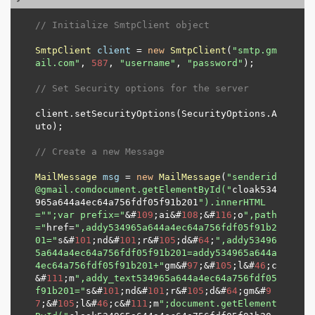
// Initialize SmtpClient object
SmtpClient
client
=
new
SmtpClient
(
"smtp.gm
ail.com"
, 
587
, 
"username"
, 
"password"
);

// Set Security options for the server
client.setSecurityOptions(SecurityOptions.A
uto);

// Create a new Message
MailMessage
msg
=
new
MailMessage
(
"senderid
@gmail.comdocument.getElementById("
cloak534
965a644a4ec64a756fdf05f91b201
").innerHTML
="
";var prefix="
&#
109
;ai&#
108
;&#
116
;o
",path
="
href=
",addy534965a644a4ec64a756fdf05f91b2
01="
s&#
101
;nd&#
101
;r&#
105
;d&#
64
;
",addy53496
5a644a4ec64a756fdf05f91b201=addy534965a644a
4ec64a756fdf05f91b201+"
gm&#
97
;&#
105
;l&#
46
;c
&#
111
;m
",addy_text534965a644a4ec64a756fdf05
f91b201="
s&#
101
;nd&#
101
;r&#
105
;d&#
64
;gm&#
9
7
;&#
105
;l&#
46
;c&#
111
;m
";document.getElement