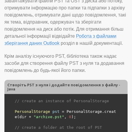
завантажувати файли PST та OST з диска або потоку,
отримувати інформацію про папки та підпапки з архіву
повідомлень, отримувати дані щодо повідомлення, такі
як тема, відправник, одержувач та зберігати
повідомлення на диск або потік. Для отримання більш
детальної інформації відвідайте
Робота з файлами
зберігання даних Outlook
розділ в нашій документації.
Крім аналізу існуючого PST, бібліотека також надає
засоби для створення файлу PST з нуля та додавання
повідомлень до будь-якої його папки.
Створіть PST з нуля і додайте повідомлення з файлу -
Java
// create an instance of PersonalStorage
PersonalStorage
pst
=
 PersonalStorage.creat
e(dir + 
"archive.pst"
, 
0
);

// create a folder at the root of PST