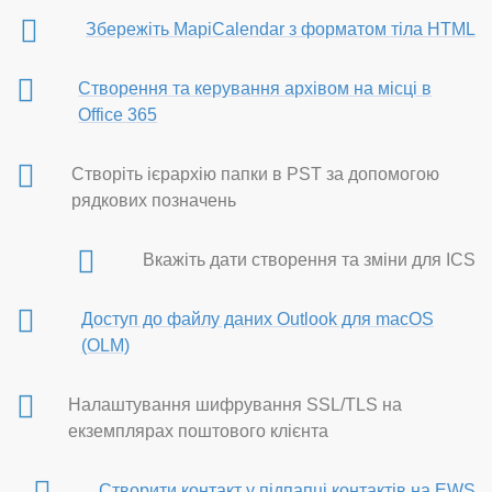
Збережіть MapiCalendar з форматом тіла HTML
Створення та керування архівом на місці в
Office 365
Створіть ієрархію папки в PST за допомогою
рядкових позначень
Вкажіть дати створення та зміни для ICS
Доступ до файлу даних Outlook для macOS
(OLM)
Налаштування шифрування SSL/TLS на
екземплярах поштового клієнта
Створити контакт у підпапці контактів на EWS