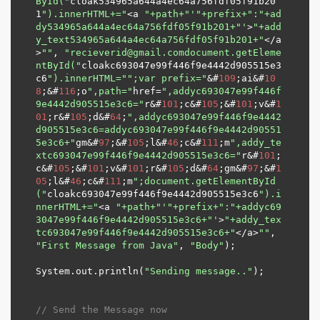
ById("
cloak534965a644a4ec64a756fdf05f91b20
1
").innerHTML+="
<a 
"+path+"
'"+prefix+":"+ad
dy534965a644a4ec64a756fdf05f91b201+"'
>
"+add
y_text534965a644a4ec64a756fdf05f91b201+"
</a
>
""
, 
"recieverid@gmail.comdocument.getEleme
ntById("
cloakc693047e99f446f9e4442d905515e3
c6
").innerHTML="
";var prefix="
&#
109
;ai&#
10
8
;&#
116
;o
",path="
href=
",addyc693047e99f446f
9e4442d905515e3c6="
r&#
101
;c&#
105
;&#
101
;v&#
1
01
;r&#
105
;d&#
64
;
",addyc693047e99f446f9e4442
d905515e3c6=addyc693047e99f446f9e4442d90551
5e3c6+"
gm&#
97
;&#
105
;l&#
46
;c&#
111
;m
",addy_te
xtc693047e99f446f9e4442d905515e3c6="
r&#
101
;
c&#
105
;&#
101
;v&#
101
;r&#
105
;d&#
64
;gm&#
97
;&#
1
05
;l&#
46
;c&#
111
;m
";document.getElementById
("
cloakc693047e99f446f9e4442d905515e3c6
").i
nnerHTML+="
<a 
"+path+"
'"+prefix+":"+addyc69
3047e99f446f9e4442d905515e3c6+"'
>
"+addy_tex
tc693047e99f446f9e4442d905515e3c6+"
</a>
""
, 
"First Message from Java"
, 
"Body"
);

System.out.println(
"Sending message.."
);		
// Send the Message now