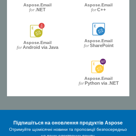
Aspose.Email
Aspose.Email
.NET
C++
for
for
Aspose.Email
Aspose.Email
SharePoint
for
Android via Java
for
Aspose.Email
Python via .NET
for
Підпишіться на оновлення продуктів Aspose
Отримуйте щомісячні новини та пропозиції безпосередньо
на вашу електронну пошту.