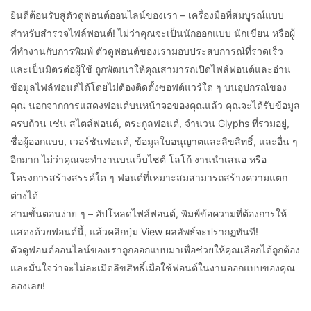
ยินดีต้อนรับสู่ตัวดูฟอนต์ออนไลน์ของเรา – เครื่องมือที่สมบูรณ์แบบ
สำหรับสำรวจไฟล์ฟอนต์! ไม่ว่าคุณจะเป็นนักออกแบบ นักเขียน หรือผู้
ที่ทำงานกับการพิมพ์ ตัวดูฟอนต์ของเรามอบประสบการณ์ที่รวดเร็ว
และเป็นมิตรต่อผู้ใช้ ถูกพัฒนาให้คุณสามารถเปิดไฟล์ฟอนต์และอ่าน
ข้อมูลไฟล์ฟอนต์ได้โดยไม่ต้องติดตั้งซอฟต์แวร์ใด ๆ บนอุปกรณ์ของ
คุณ นอกจากการแสดงฟอนต์บนหน้าจอของคุณแล้ว คุณจะได้รับข้อมูล
ครบถ้วน เช่น สไตล์ฟอนต์, ตระกูลฟอนต์, จำนวน Glyphs ที่รวมอยู่,
ชื่อผู้ออกแบบ, เวอร์ชันฟอนต์, ข้อมูลใบอนุญาตและลิขสิทธิ์, และอื่น ๆ
อีกมาก ไม่ว่าคุณจะทำงานบนเว็บไซต์ โลโก้ งานนำเสนอ หรือ
โครงการสร้างสรรค์ใด ๆ ฟอนต์ที่เหมาะสมสามารถสร้างความแตก
ต่างได้
สามขั้นตอนง่าย ๆ – อัปโหลดไฟล์ฟอนต์, พิมพ์ข้อความที่ต้องการให้
แสดงด้วยฟอนต์นี้, แล้วคลิกปุ่ม View ผลลัพธ์จะปรากฏทันที!
ตัวดูฟอนต์ออนไลน์ของเราถูกออกแบบมาเพื่อช่วยให้คุณเลือกได้ถูกต้อง
และมั่นใจว่าจะไม่ละเมิดลิขสิทธิ์เมื่อใช้ฟอนต์ในงานออกแบบของคุณ
ลองเลย!