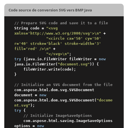
Code source de conversion SVG vers BMP Java
// Prepare SVG code and save it to a file
String code = 
"<svg 
xmlns='http://www.w3.org/2000/svg'>\n"
 +

"<circle cx='50' cy='50' 
r='40' stroke='black' stroke-width='3' 
fill='red' />\n"
 +

"</svg>\n"
try
 (java.io.FileWriter fileWriter = 
new
java.io.FileWriter(
"document.svg"
)) {

    fileWriter.write(code);

}

// Initialize an SVG document from the file
com.aspose.html.dom.svg.SVGDocument 
document = 
new
com.aspose.html.dom.svg.SVGDocument(
"docume
nt.svg"
try
 {

// Initialize ImageSaveOptions
    com.aspose.html.saving.ImageSaveOptions 
options = 
new