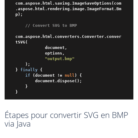
com.aspose.html.saving.ImageSaveOptions(com
.aspose.html.rendering.image.ImageFormat.Bm
p);

// Convert SVG to BMP
com.aspose.html.converters.Converter.conver
tSVG(

            document,

            options,

"output.bmp"
    );

} 
finally
 {

if
 (document != 
null
) {

        document.dispose();

    }

Étapes pour convertir SVG en BMP
via Java