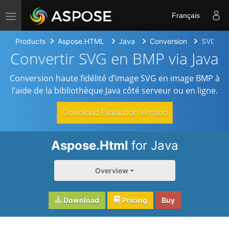
Toggle navigation
Français
Products
Aspose.HTML
Java
Conversion
SVG to
Convertir SVG en BMP via Java
Conversion haute fidélité d’image SVG en image BMP à
l’aide de la bibliothèque Java côté serveur ou en ligne.
Download Evaluation Version
Aspose.Html
for Java
Overview
Download
Pricing
Buy