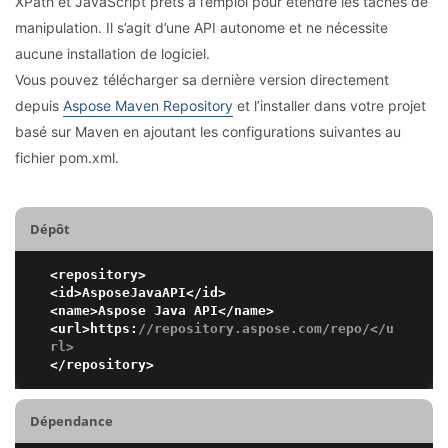
XPath et JavaScript prêts à l’emploi pour étendre les tâches de
manipulation. Il s’agit d’une API autonome et ne nécessite
aucune installation de logiciel.
Vous pouvez télécharger sa dernière version directement
depuis
Aspose Maven Repository
et l’installer dans votre projet
basé sur Maven en ajoutant les configurations suivantes au
fichier pom.xml.
Dépôt
<repository>

<id>AsposeJavaAPI</id>

<name>Aspose Java API</name>

<url>https:
//repository.aspose.com/repo/</u
rl>
Dépendance