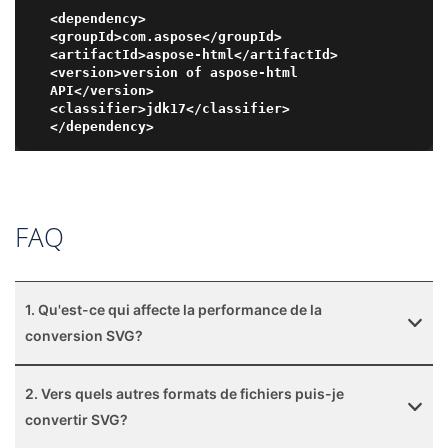
<dependency>

<groupId>com.aspose</groupId>

<artifactId>aspose-html</artifactId>

<version>version of aspose-html 
API</version>

<classifier>jdk17</classifier>

FAQ
1. Qu'est-ce qui affecte la performance de la
conversion SVG?
2. Vers quels autres formats de fichiers puis-je
convertir SVG?