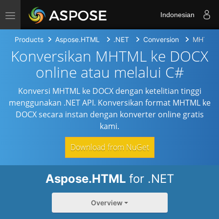
Toggle navigation
Indonesian
Products
Aspose.HTML
.NET
Conversion
MHTML 
Konversikan MHTML ke DOCX
online atau melalui C#
Konversi MHTML ke DOCX dengan ketelitian tinggi
menggunakan .NET API. Konversikan format MHTML ke
DOCX secara instan dengan konverter online gratis
kami.
Download from NuGet
Aspose.HTML
for .NET
Overview