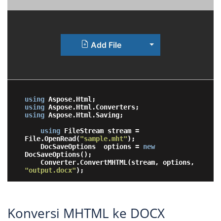
Toggle Dropdown
Add File
using
using
using
 Aspose.Html.Saving;

using
 FileStream stream = 
File.OpenRead(
"sample.mht"
);

    DocSaveOptions  options = 
new
DocSaveOptions();

    Converter.ConvertMHTML(stream, options, 
"output.docx"
Konversi MHTML ke DOCX