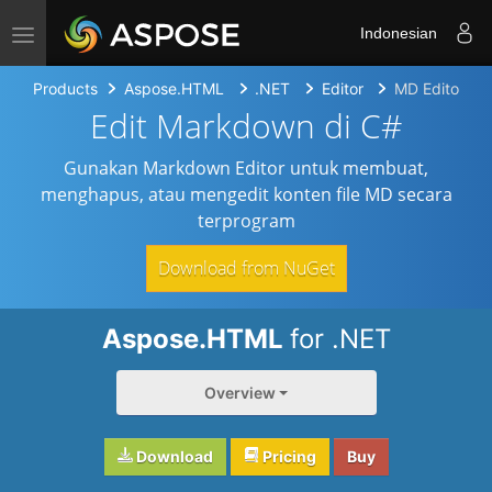
Toggle navigation
Indonesian
Products
Aspose.HTML
.NET
Editor
MD Editor
Edit Markdown di C#
Gunakan Markdown Editor untuk membuat,
menghapus, atau mengedit konten file MD secara
terprogram
Download from NuGet
Aspose.HTML
for .NET
Overview
Download
Pricing
Buy