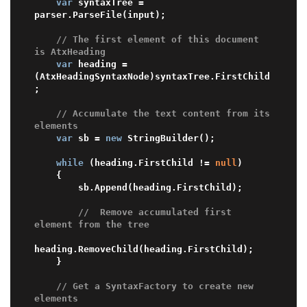
var
 syntaxTree = 
parser.ParseFile(input);

// The first element of this document 
is AtxHeading
var
 heading = 
(AtxHeadingSyntaxNode)syntaxTree.FirstChild
;

// Accumulate the text content from its 
elements
var
 sb = 
new
 StringBuilder();

while
 (heading.FirstChild != 
null
)

    {

        sb.Append(heading.FirstChild);

//  Remove accumulated first 
element from the tree
heading.RemoveChild(heading.FirstChild);

    }

// Get a SyntaxFactory to create new 
elements 