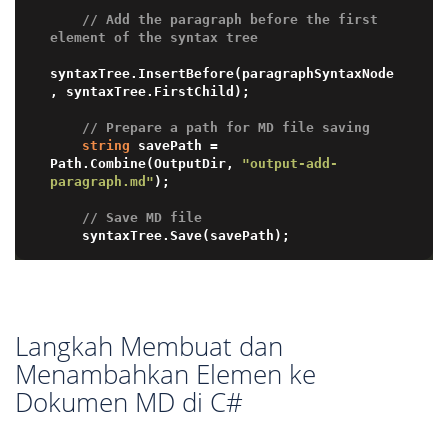
// Add the paragraph before the first 
element of the syntax tree
syntaxTree.InsertBefore(paragraphSyntaxNode
, syntaxTree.FirstChild);

// Prepare a path for MD file saving 
string
 savePath = 
Path.Combine(OutputDir, 
"output-add-
paragraph.md"
);

// Save MD file
Langkah Membuat dan
Menambahkan Elemen ke
Dokumen MD di C#