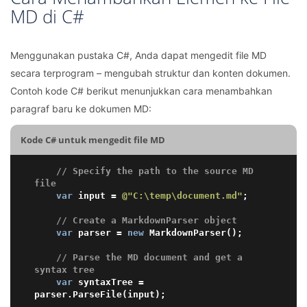
MD di C#
Menggunakan pustaka C#, Anda dapat mengedit file MD
secara terprogram – mengubah struktur dan konten dokumen.
Contoh kode C# berikut menunjukkan cara menambahkan
paragraf baru ke dokumen MD:
Kode C# untuk mengedit file MD
// Specify the path to the source MD 
file
var
 input = 
@"C:\temp\document.md"
;

// Create a MarkdownParser object
var
 parser = 
new
 MarkdownParser();

// Parse the MD document and get a 
syntax tree
var
 syntaxTree = 
parser.ParseFile(input);
