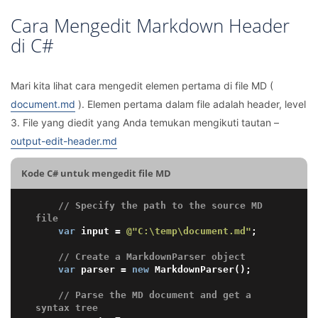
Cara Mengedit Markdown Header
di C#
Mari kita lihat cara mengedit elemen pertama di file MD (
document.md
). Elemen pertama dalam file adalah header, level
3. File yang diedit yang Anda temukan mengikuti tautan –
output-edit-header.md
Kode C# untuk mengedit file MD
// Specify the path to the source MD 
file
var
 input = 
@"C:\temp\document.md"
;

// Create a MarkdownParser object
var
 parser = 
new
 MarkdownParser();

// Parse the MD document and get a 
syntax tree