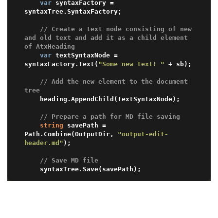
var
 syntaxFactory = 
syntaxTree.SyntaxFactory;

// Сreate a text node consisting of new 
and old text and add it as a child element 
of AtxHeading 
var
 textSyntaxNode = 
syntaxFactory.Text(
"Some new text! "
 + sb);

// Add the new element to the document 
tree
    heading.AppendChild(textSyntaxNode);

// Prepare a path for MD file saving 
string
 savePath = 
Path.Combine(OutputDir, 
"output-edit-
header.md"
);

// Save MD file