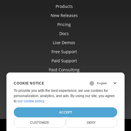
Products
New Releases
Pricing
Docs
Live Demos
Free Support
Paid Support
Paid Consulting
Blog
COOKIE NOTICE
Websites
To provide you with the best experience, we use cookies for
personalization, analytics, and ads. By using our site, you agree
About
to
our cookie policy
.
ACCEPT
CUSTOMIZE
DENY
© Aspose Pty Ltd 2001-2026.
All Rights Reserved.