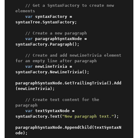
// Get a SyntaxFactory to create new 
elements 
var
 syntaxFactory = 
syntaxTree.SyntaxFactory;

// Create a new paragraph 
var
 paragraphSyntaxNode = 
syntaxFactory.Paragraph();

// Create and add newLineTrivia element 
for an empty line after paragraph 
var
 newLineTrivia = 
syntaxFactory.NewLineTrivia();

paragraphSyntaxNode.GetTrailingTrivia().Add
(newLineTrivia);

// Create text content for the 
paragraph 
var
 textSyntaxNode = 
syntaxFactory.Text(
"New paragraph text."
);

paragraphSyntaxNode.AppendChild(textSyntaxN
ode);
