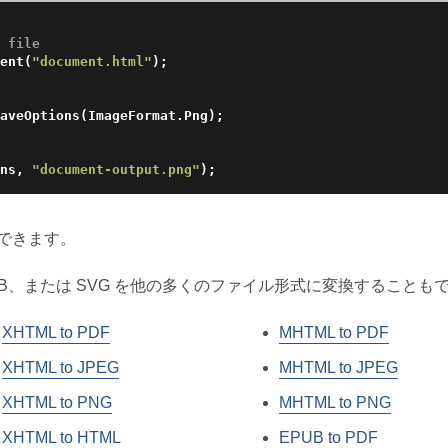
 file
ent(
"document.html"
);

aveOptions(ImageFormat.Png);

ns, 
"document-output.png"
できます。
、EPUB、または SVG を他の多くのファイル形式に変換することも
XHTML to PDF
MHTML to PDF
XHTML to JPEG
MHTML to JPEG
XHTML to PNG
MHTML to PNG
XHTML to HTML
EPUB to PDF