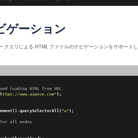
ナビゲーション
セレクター クエリによる HTML ファイルのナビゲーションをサ
and loading HTML from URL
https://www.aspose.com"
);

ement().querySelectorAll(
"a"
);

for all nodes