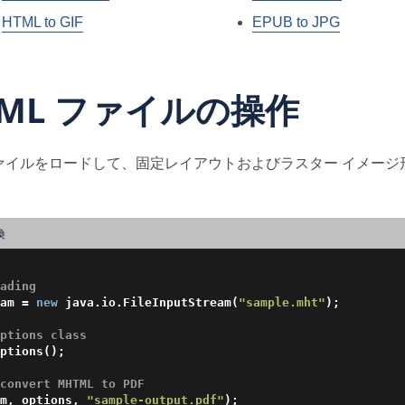
HTML to GIF
EPUB to JPG
TML ファイルの操作
L ファイルをロードして、固定レイアウトおよびラスター イメ
換
ading
am = 
new
 java.io.FileInputStream(
"sample.mht"
);

ptions class
ptions();

convert MHTML to PDF
m, options, 
"sample-output.pdf"