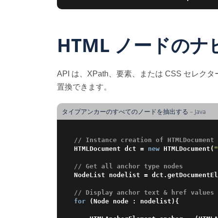
HTML ノードの
API は、XPath、要素、または CSS 
置換できます。
タイプアンカーのすべてのノードを抽出する – Java
// Instance creation of HTMLDocument 
HTMLDocument dct = 
new
 HTMLDocument(
"
// Get all anchor type nodes
NodeList nodelist = dct.getDocumentEl
// Display anchor text & href values 
for
 (Node node : nodelist){
