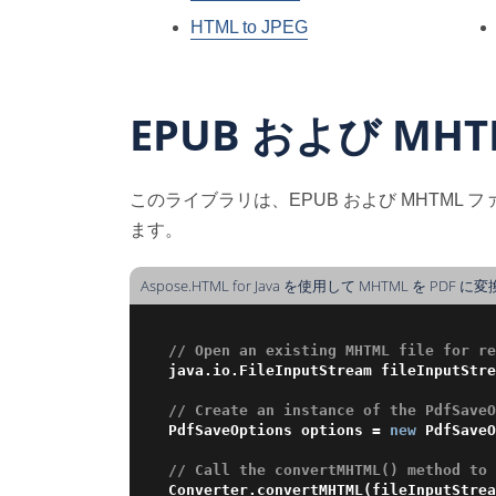
HTML to JPEG
EPUB および MH
このライブラリは、EPUB および MHTM
ます。
Aspose.HTML for Java を使用して MHTML を PDF に変
// Open an existing MHTML file for re
java.io.FileInputStream fileInputStre
// Create an instance of the PdfSaveO
PdfSaveOptions options = 
new
 PdfSaveO
// Call the convertMHTML() method to 
Converter.convertMHTML(fileInputStrea