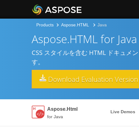
Products
Aspose.HTML
Java
Aspose.HTML for Java
CSS スタイルを含む HTML ドキュ
す。
Download Evaluation Version
Aspose.Html
Live Demos
for Java