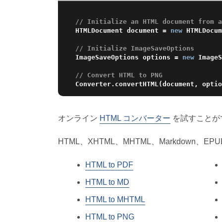
// Initialize an HTML document from a
HTMLDocument document = 
new
 HTMLDocum
// Initialize ImageSaveOptions
ImageSaveOptions options = 
new
 ImageS
// Convert HTML to PNG
Converter.convertHTML(document, optio
オンライン
HTML コンバーター
を試すことが
HTML、XHTML、MHTML、Markdown
HTML to PDF
HTML to MD
HTML to MHTML
HTML to PNG