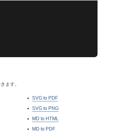
できます。
SVG to PDF
SVG to PNG
MD to HTML
MD to PDF