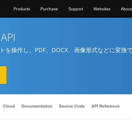
Products
Purchase
Support
Websites
About
 API
メントを操作し、PDF、DOCX、画像形式などに変換
Cloud
Documentation
Source Code
API Reference