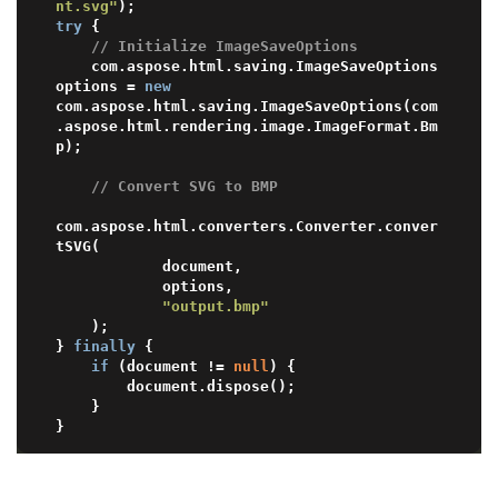
nt.svg"
try
 {

// Initialize ImageSaveOptions
    com.aspose.html.saving.ImageSaveOptions 
options = 
new
com.aspose.html.saving.ImageSaveOptions(com
.aspose.html.rendering.image.ImageFormat.Bm
p);

// Convert SVG to BMP
com.aspose.html.converters.Converter.conver
tSVG(

            document,

            options,

"output.bmp"
    );

} 
finally
 {

if
 (document != 
null
) {

        document.dispose();

    }
