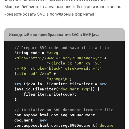
Мощная библиотека Java позволяет быстро и качественно
конвертировать SVG в популярные форматы!
Исходный код преобразования SVG в BMP Java
// Prepare SVG code and save it to a file
String code = 
"<svg 
xmlns='http://www.w3.org/2000/svg'>\n"
 +

"<circle cx='50' cy='50' 
r='40' stroke='black' stroke-width='3' 
fill='red' />\n"
 +

"</svg>\n"
try
 (java.io.FileWriter fileWriter = 
new
java.io.FileWriter(
"document.svg"
)) {

    fileWriter.write(code);

}

// Initialize an SVG document from the file
com.aspose.html.dom.svg.SVGDocument 
document = 
new
com.aspose.html.dom.svg.SVGDocument(
"docume