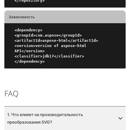
Зависимость
<dependency>

<groupId>com.aspose</groupId>

<artifactId>aspose-html</artifactId>

<version>version of aspose-html 
API</version>

<classifier>jdk17</classifier>

FAQ
1. Что влияет на производительность
преобразования SVG?