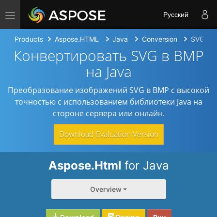
Toggle navigation
Русский
Products
Aspose.HTML
Java
Conversion
SVG to
Конвертировать SVG в BMP
на Java
Преобразование изображений SVG в BMP с высокой
точностью с использованием библиотеки Java на
стороне сервера или онлайн.
Download Evaluation Version
Aspose.Html
for Java
Overview