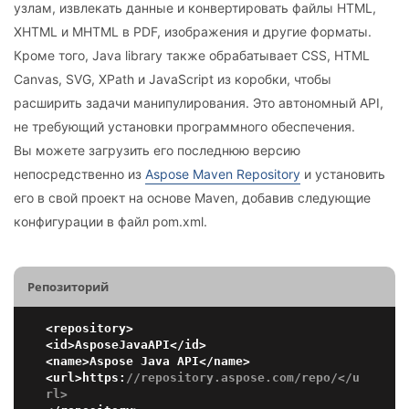
узлам, извлекать данные и конвертировать файлы HTML,
XHTML и MHTML в PDF, изображения и другие форматы.
Кроме того, Java library также обрабатывает CSS, HTML
Canvas, SVG, XPath и JavaScript из коробки, чтобы
расширить задачи манипулирования. Это автономный API,
не требующий установки программного обеспечения.
Вы можете загрузить его последнюю версию
непосредственно из
Aspose Maven Repository
и установить
его в свой проект на основе Maven, добавив следующие
конфигурации в файл pom.xml.
Репозиторий
<repository>

<id>AsposeJavaAPI</id>

<name>Aspose Java API</name>

<url>https:
//repository.aspose.com/repo/</u
rl>