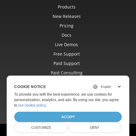
Products
New Releases
Pricing
Docs
Live Demos
Free Support
Paid Support
Paid Consulting
Blog
COOKIE NOTICE
Websites
To provide you with the best experience, we use cookies for
personalization, analytics, and ads. By using our site, you agree
About
to
our cookie policy
.
ACCEPT
CUSTOMIZE
DENY
© Aspose Pty Ltd 2001-2026.
All Rights Reserved.