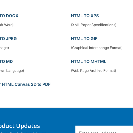
TO DOCX
HTML TO XPS
ft Word)
(XML Paper Specifications)
TO JPEG
HTML TO GIF
mage)
(Graphical Interchange Format)
TO MD
HTML TO MHTML
own Language)
(Web Page Archive Format)
r HTML Canvas 2D to PDF
roduct Updates