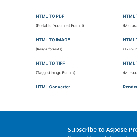
HTML TO PDF
HTML 
(Portable Document Format)
(Microso
HTML TO IMAGE
HTML 
(Image formats)
(JPEG I
HTML TO TIFF
HTML 
(Tagged Image Format)
(Markd
HTML Converter
Rende
Subscribe to Aspose P