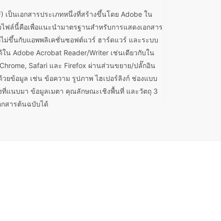
 เป็นเอกสารประเภทหนึ่งที่สร้างขึ้นโดย Adobe ใน
บบไฟล์นี้คือเพื่อแนะนำมาตรฐานสำหรับการแสดงเอกสาร
่ไม่ขึ้นกับแอพพลิเคชั่นซอฟต์แวร์ ฮาร์ดแวร์ และระบบ
ด้ใน Adobe Acrobat Reader/Writer เช่นเดียวกับใน
 Chrome, Safari และ Firefox ผ่านส่วนขยาย/ปลั๊กอิน
ยข้อมูล เช่น ข้อความ รูปภาพ ไฮเปอร์ลิงก์ ช่องแบบ
ิ่งที่แนบมา ข้อมูลเมตา คุณลักษณะเชิงพื้นที่ และวัตถุ 3
เอกสารต้นฉบับได้