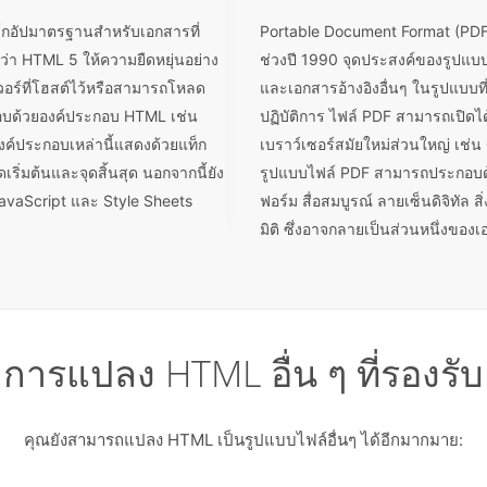
กอัปมาตรฐานสำหรับเอกสารที่
Portable Document Format (PDF)
ยกว่า HTML 5 ให้ความยืดหยุ่นอย่าง
ช่วงปี 1990 จุดประสงค์ของรูปแ
อร์ที่โฮสต์ไว้หรือสามารถโหลด
และเอกสารอ้างอิงอื่นๆ ในรูปแบบที
อบด้วยองค์ประกอบ HTML เช่น
ปฏิบัติการ ไฟล์ PDF สามารถเปิดไ
งค์ประกอบเหล่านี้แสดงด้วยแท็ก
เบราว์เซอร์สมัยใหม่ส่วนใหญ่ เช่น
เริ่มต้นและจุดสิ้นสุด นอกจากนี้ยัง
รูปแบบไฟล์ PDF สามารถประกอบด้ว
JavaScript และ Style Sheets
ฟอร์ม สื่อสมบูรณ์ ลายเซ็นดิจิทัล ส
มิติ ซึ่งอาจกลายเป็นส่วนหนึ่งของ
การแปลง HTML อื่น ๆ ที่รองรับ
คุณยังสามารถแปลง HTML เป็นรูปแบบไฟล์อื่นๆ ได้อีกมากมาย: