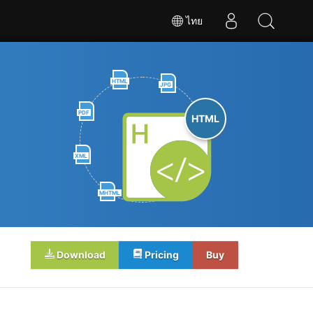
ไทย
HTML
JPG
PDF
HTML
XML
MHTML
Download
Pricing
Buy