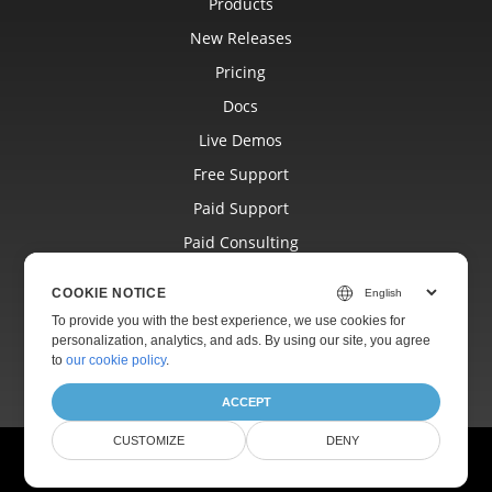
Products
New Releases
Pricing
Docs
Live Demos
Free Support
Paid Support
Paid Consulting
Blog
COOKIE NOTICE
Websites
To provide you with the best experience, we use cookies for
personalization, analytics, and ads. By using our site, you agree
About
to
our cookie policy
.
ACCEPT
CUSTOMIZE
DENY
© Aspose Pty Ltd 2001-2026.
All Rights Reserved.
Privacy Policy
Terms of use
Contact