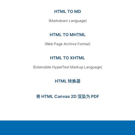
HTML TO MD
(Markdown Language)
HTML TO MHTML
(Web Page Archive Format)
HTML TO XHTML
(Extensible HyperText Markup Language)
HTML 转换器
将 HTML Canvas 2D 渲染为 PDF