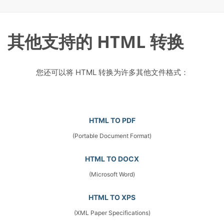
其他支持的 HTML 转换
您还可以将 HTML 转换为许多其他文件格式：
HTML TO PDF
(Portable Document Format)
HTML TO DOCX
(Microsoft Word)
HTML TO XPS
(XML Paper Specifications)