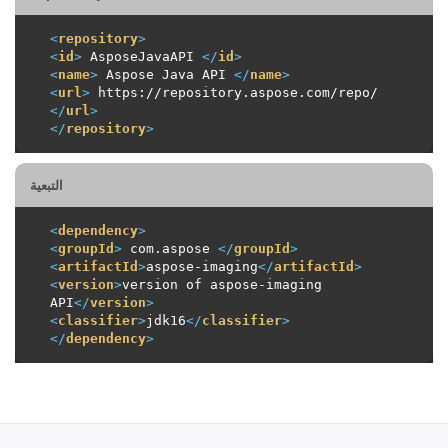
<
repository
>
<
id
>
 AsposeJavaAPI 
</
id
>
<
name
>
 Aspose Java API 
</
name
>
<
url
>
 https://repository.aspose.com/repo/ 
</
url
>
</
repository
>
التبعية
<
dependency
>
<
groupId
>
 com.aspose 
</
groupId
>
<
artifactId
>
aspose-imaging
</
artifactId
>
<
version
>
version of aspose-imaging 
API
</
version
>
<
classifier
>
jdk16
</
classifier
>
</
dependency
>