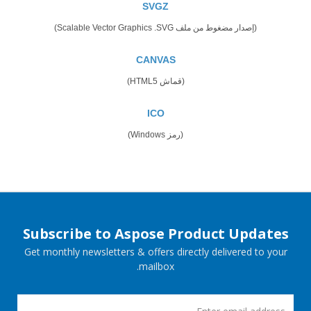
SVGZ
(إصدار مضغوط من ملف Scalable Vector Graphics .SVG)
CANVAS
(قماش HTML5)
ICO
(رمز Windows)
Subscribe to Aspose Product Updates
Get monthly newsletters & offers directly delivered to your
mailbox.