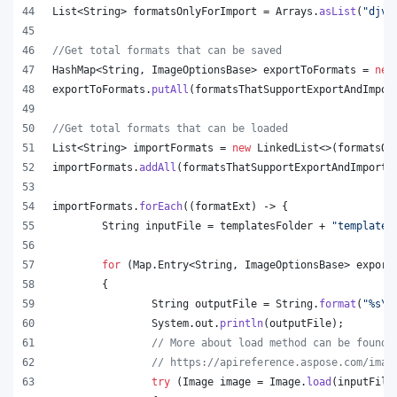
List
<
String
> 
formatsOnlyForImport
 = 
Arrays
.
asList
(
"djvu
//Get total formats that can be saved
HashMap
<
String
, 
ImageOptionsBase
> 
exportToFormats
 = 
new
exportToFormats
.
putAll
(
formatsThatSupportExportAndImpor
//Get total formats that can be loaded
List
<
String
> 
importFormats
 = 
new
LinkedList
<>(
formatsOn
importFormats
.
addAll
(
formatsThatSupportExportAndImport
.
importFormats
.
forEach
((
formatExt
) -> {
String
inputFile
 = 
templatesFolder
 + 
"template.
for
 (
Map
.
Entry
<
String
, 
ImageOptionsBase
> 
export
	{
String
outputFile
 = 
String
.
format
(
"%s
\\
System
.
out
.
println
(
outputFile
);
// More about load method can be found 
// https://apireference.aspose.com/imag
try
 (
Image
image
 = 
Image
.
load
(
inputFile