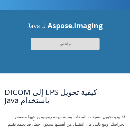
Aspose.Imaging
لـ Java
ملخص
كيفية تحويل EPS إلى DICOM
باستخدام Java
قد يبدو تحويل تنسيقات الملفات بمثابة مهمة روتينية يواجهها مصممو
الجرافيك. ومع ذلك، فإن التقليل من أهميتها سيكون خطأً. قد يعتمد تقييم