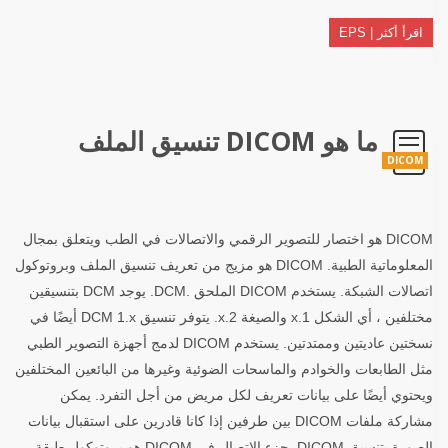
اقرأ أكثر | EPS
ما هو DICOM تنسيق الملف
DICOM
DICOM هو اختصار للتصوير الرقمي والاتصالات في الطب ويتعلق بمجال
المعلوماتية الطبية. DICOM هو مزيج من تعريف تنسيق الملف وبروتوكول
اتصالات الشبكة. يستخدم DICOM الملحق .DCM. يوجد DCM بتنسيقين
مختلفين ، أي الشكل 1.x والصيغة 2.x. يتوفر تنسيق DCM 1.x أيضًا في
نسختين عاديتين وممتدتين. يستخدم DICOM لدمج أجهزة التصوير الطبي
مثل الطابعات والخوادم والماسحات الضوئية وغيرها من البائعين المختلفين
ويحتوي أيضًا على بيانات تعريف لكل مريض من أجل التفرد. يمكن
مشاركة ملفات DICOM بين طرفين إذا كانا قادرين على استقبال بيانات
الصورة بتنسيق DICOM. جزء الاتصال في DICOM هو بروتوكول طبقة