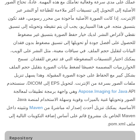
عملك على مدى سرعة وفعالية تعاملك مع هذه المهمة. عادةً، تحتاج الصور
الأصلية إلى التحويل إلى تنسيقات أكثر ملاءمة للطباعة أو النشر عبر
الإنترنت. إذا كانت الصورة الأصلية مأخوذة من محرر رسومي، فقد تكون
بتنسيق متجه. في هذا السيناريو، يجب أن يتم تنقيطه وتحويله إلى تنسيق
نقطي لأغراض النشر. لديك خيار حفظ الصورة بتنسيق غير مضغوط
للحصول على أفضل جودة أو تحويلها إلى تنسيق مضغوط بدون فقدان
البيانات لتقليل حجم الملف. في سياقات معينة، مثل النشر على الويب،
يمكنك اختيار التنسيقات المضغوطة التي قد تتعرض للفقدان. تسمح
الخوارزميات المصممة خصيصًا لضغط بيانات الصورة بتقليل حجم الملف
بشكل كبير مع الحفاظ على جودة الصورة المقبولة. وهذا يسهل تنزيل
ملفات الصور بسرعة من الإنترنت. لتحويل EPS إلى DICOM، سنستخدم
Aspose.Imaging for Java
API وهي واجهة برمجة تطبيقات لمعالجة
الصور وتحويلها غنية بالميزات وقوية وسهلة الاستخدام لمنصة Java
الأساسية. يمكنك تنزيل أحدث إصدار له مباشرةً من
Maven
وتثبيته داخل
Maven الخاص بك مشروع قائم على أساس إضافة التكوينات التالية إلى
ملف pom.xml.
Repository