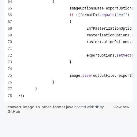
		{
ImageOptionsBase
exportOptions
 
if
 ((
formatExt
.
equals
(
"emf"
) ||
			{
EmfRasterizationOptions
rasterizationOptions
.
se
rasterizationOptions
.
se
exportOptions
.
setVector
			}
image
.
save
(
outputFile
, 
exportOp
		}
	}
});
convert-image-to-other-format.java
hosted with ❤ by
view raw
GitHub