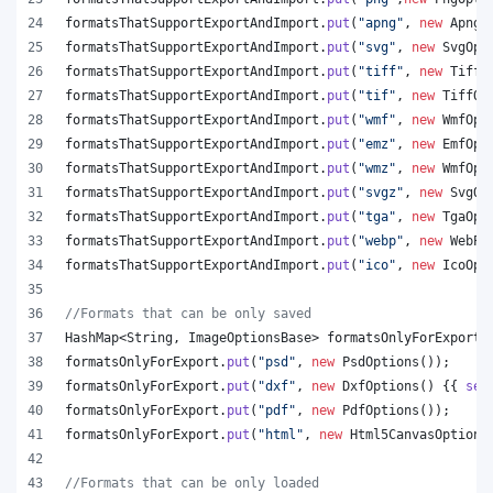
formatsThatSupportExportAndImport
.
put
(
"apng"
, 
new
ApngO
formatsThatSupportExportAndImport
.
put
(
"svg"
, 
new
SvgOpt
formatsThatSupportExportAndImport
.
put
(
"tiff"
, 
new
TiffO
formatsThatSupportExportAndImport
.
put
(
"tif"
, 
new
TiffOp
formatsThatSupportExportAndImport
.
put
(
"wmf"
, 
new
WmfOpt
formatsThatSupportExportAndImport
.
put
(
"emz"
, 
new
EmfOpt
formatsThatSupportExportAndImport
.
put
(
"wmz"
, 
new
WmfOpt
formatsThatSupportExportAndImport
.
put
(
"svgz"
, 
new
SvgOp
formatsThatSupportExportAndImport
.
put
(
"tga"
, 
new
TgaOpt
formatsThatSupportExportAndImport
.
put
(
"webp"
, 
new
WebPO
formatsThatSupportExportAndImport
.
put
(
"ico"
, 
new
IcoOpt
//Formats that can be only saved
HashMap
<
String
, 
ImageOptionsBase
> 
formatsOnlyForExport
 
formatsOnlyForExport
.
put
(
"psd"
, 
new
PsdOptions
());
formatsOnlyForExport
.
put
(
"dxf"
, 
new
DxfOptions
() {{ 
set
formatsOnlyForExport
.
put
(
"pdf"
, 
new
PdfOptions
());
formatsOnlyForExport
.
put
(
"html"
, 
new
Html5CanvasOptions
//Formats that can be only loaded