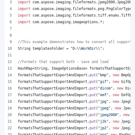
import
com
.
aspose
.
imaging
.
fileformats
.
jpeg2000
.
Jpeg2000
import
com
.
aspose
.
imaging
.
fileformats
.
png
.
PngColorType
;
import
com
.
aspose
.
imaging
.
fileformats
.
tiff
.
enums
.
TiffEx
import
com
.
aspose
.
imaging
.
imageoptions
.*;
//This example demonstrates how to convert all supporte
String
templatesFolder
 = 
"D:
\\
WorkDir
\\
"
;
//Formats that support both - save and load
HashMap
<
String
, 
ImageOptionsBase
> 
formatsThatSupportExp
formatsThatSupportExportAndImport
.
put
(
"bmp"
, 
new
BmpOpt
formatsThatSupportExportAndImport
.
put
(
"gif"
, 
new
GifOpt
formatsThatSupportExportAndImport
.
put
(
"dicom"
, 
new
Dico
formatsThatSupportExportAndImport
.
put
(
"emf"
, 
new
EmfOpt
formatsThatSupportExportAndImport
.
put
(
"jpg"
, 
new
JpegOp
formatsThatSupportExportAndImport
.
put
(
"jpeg"
, 
new
JpegO
formatsThatSupportExportAndImport
.
put
(
"jpeg2000"
, 
new
J
formatsThatSupportExportAndImport
.
put
(
"j2k"
, 
new
Jpeg20
formatsThatSupportExportAndImport
.
put
(
"jp2"
, 
new
Jpeg20
formatsThatSupportExportAndImport
.
put
(
"png"
,
new
PngOpti