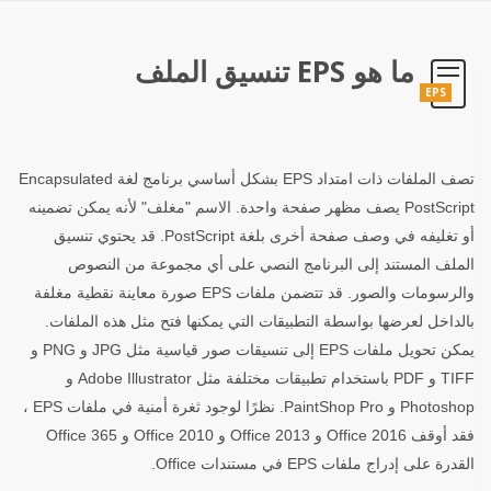
ما هو EPS تنسيق الملف
EPS
تصف الملفات ذات امتداد EPS بشكل أساسي برنامج لغة Encapsulated
PostScript يصف مظهر صفحة واحدة. الاسم "مغلف" لأنه يمكن تضمينه
أو تغليفه في وصف صفحة أخرى بلغة PostScript. قد يحتوي تنسيق
الملف المستند إلى البرنامج النصي على أي مجموعة من النصوص
والرسومات والصور. قد تتضمن ملفات EPS صورة معاينة نقطية مغلفة
بالداخل لعرضها بواسطة التطبيقات التي يمكنها فتح مثل هذه الملفات.
يمكن تحويل ملفات EPS إلى تنسيقات صور قياسية مثل JPG و PNG و
TIFF و PDF باستخدام تطبيقات مختلفة مثل Adobe Illustrator و
Photoshop و PaintShop Pro. نظرًا لوجود ثغرة أمنية في ملفات EPS ،
فقد أوقف Office 2016 و Office 2013 و Office 2010 و Office 365
القدرة على إدراج ملفات EPS في مستندات Office.