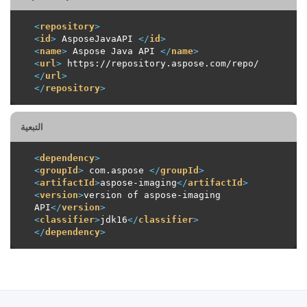
<
repository
>
<
id
>
 AsposeJavaAPI 
</
id
>
<
name
>
 Aspose Java API 
</
name
>
<
url
>
 https://repository.aspose.com/repo/ 
</
url
>
</
repository
>
التبعية
<
dependency
>
<
groupId
>
 com.aspose 
</
groupId
>
<
artifactId
>
aspose-imaging
</
artifactId
>
<
version
>
version of aspose-imaging 
API
</
version
>
<
classifier
>
jdk16
</
classifier
>
</
dependency
>