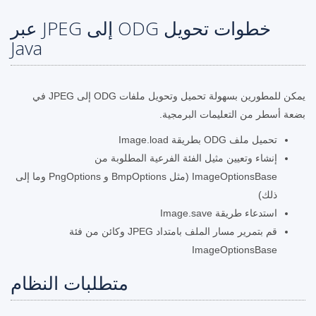
خطوات تحويل ODG إلى JPEG عبر
Java
يمكن للمطورين بسهولة تحميل وتحويل ملفات ODG إلى JPEG في
بضعة أسطر من التعليمات البرمجية.
تحميل ملف ODG بطريقة Image.load
إنشاء وتعيين مثيل الفئة الفرعية المطلوبة من
ImageOptionsBase (مثل BmpOptions و PngOptions وما إلى
ذلك)
استدعاء طريقة Image.save
قم بتمرير مسار الملف بامتداد JPEG وكائن من فئة
ImageOptionsBase
متطلبات النظام