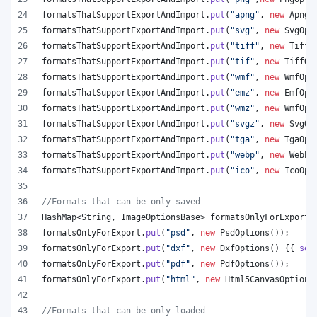
formatsThatSupportExportAndImport
.
put
(
"apng"
, 
new
ApngO
formatsThatSupportExportAndImport
.
put
(
"svg"
, 
new
SvgOpt
formatsThatSupportExportAndImport
.
put
(
"tiff"
, 
new
TiffO
formatsThatSupportExportAndImport
.
put
(
"tif"
, 
new
TiffOp
formatsThatSupportExportAndImport
.
put
(
"wmf"
, 
new
WmfOpt
formatsThatSupportExportAndImport
.
put
(
"emz"
, 
new
EmfOpt
formatsThatSupportExportAndImport
.
put
(
"wmz"
, 
new
WmfOpt
formatsThatSupportExportAndImport
.
put
(
"svgz"
, 
new
SvgOp
formatsThatSupportExportAndImport
.
put
(
"tga"
, 
new
TgaOpt
formatsThatSupportExportAndImport
.
put
(
"webp"
, 
new
WebPO
formatsThatSupportExportAndImport
.
put
(
"ico"
, 
new
IcoOpt
//Formats that can be only saved
HashMap
<
String
, 
ImageOptionsBase
> 
formatsOnlyForExport
 
formatsOnlyForExport
.
put
(
"psd"
, 
new
PsdOptions
());
formatsOnlyForExport
.
put
(
"dxf"
, 
new
DxfOptions
() {{ 
set
formatsOnlyForExport
.
put
(
"pdf"
, 
new
PdfOptions
());
formatsOnlyForExport
.
put
(
"html"
, 
new
Html5CanvasOptions
//Formats that can be only loaded