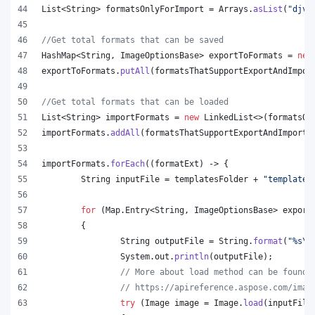
List
<
String
> 
formatsOnlyForImport
 = 
Arrays
.
asList
(
"djvu
//Get total formats that can be saved
HashMap
<
String
, 
ImageOptionsBase
> 
exportToFormats
 = 
new
exportToFormats
.
putAll
(
formatsThatSupportExportAndImpor
//Get total formats that can be loaded
List
<
String
> 
importFormats
 = 
new
LinkedList
<>(
formatsOn
importFormats
.
addAll
(
formatsThatSupportExportAndImport
.
importFormats
.
forEach
((
formatExt
) -> {
String
inputFile
 = 
templatesFolder
 + 
"template.
for
 (
Map
.
Entry
<
String
, 
ImageOptionsBase
> 
export
	{
String
outputFile
 = 
String
.
format
(
"%s
\\
System
.
out
.
println
(
outputFile
);
// More about load method can be found 
// https://apireference.aspose.com/imag
try
 (
Image
image
 = 
Image
.
load
(
inputFile