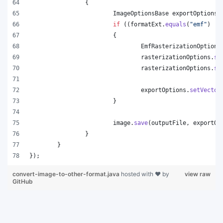
		{
ImageOptionsBase
exportOptions
 
if
 ((
formatExt
.
equals
(
"emf"
) ||
			{
EmfRasterizationOptions
rasterizationOptions
.
se
rasterizationOptions
.
se
exportOptions
.
setVector
			}
image
.
save
(
outputFile
, 
exportOp
		}
	}
});
convert-image-to-other-format.java
hosted with ❤ by
view raw
GitHub