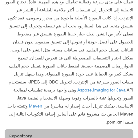
عملك على مدى سرعة وفعالية تعاملك مع هذه المهمة. عادةً، تحتاج الصور
الأصلية إلى التحويل إلى تنسيقات أكثر ملاءمة للطباعة أو النشر عبر
الإنترنت. إذا كانت الصورة الأصلية مأخوذة من محرر رسومي، فقد تكون
بتنسيق متجه. في هذا السيناريو، يجب أن يتم تنقيطه وتحويله إلى تنسيق
نقطي لأغراض النشر. لديك خيار حفظ الصورة بتنسيق غير مضغوط
للحصول على أفضل جودة أو تحويلها إلى تنسيق مضغوط بدون فقدان
البيانات لتقليل حجم الملف. في سياقات معينة، مثل النشر على الويب،
يمكنك اختيار التنسيقات المضغوطة التي قد تتعرض للفقدان. تسمح
الخوارزميات المصممة خصيصًا لضغط بيانات الصورة بتقليل حجم الملف
بشكل كبير مع الحفاظ على جودة الصورة المقبولة. وهذا يسهل تنزيل
ملفات الصور بسرعة من الإنترنت. لتحويل ODG إلى JPEG، سنستخدم
Aspose.Imaging for Java
API وهي واجهة برمجة تطبيقات لمعالجة
الصور وتحويلها غنية بالميزات وقوية وسهلة الاستخدام لمنصة Java
الأساسية. يمكنك تنزيل أحدث إصدار له مباشرةً من
Maven
وتثبيته داخل
Maven الخاص بك مشروع قائم على أساس إضافة التكوينات التالية إلى
ملف pom.xml.
Repository