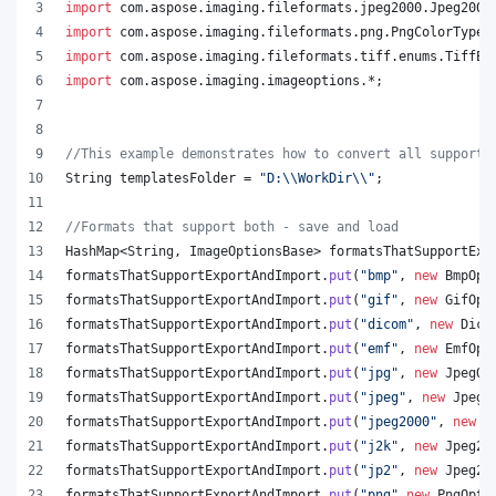
import
com
.
aspose
.
imaging
.
fileformats
.
jpeg2000
.
Jpeg2000
import
com
.
aspose
.
imaging
.
fileformats
.
png
.
PngColorType
;
import
com
.
aspose
.
imaging
.
fileformats
.
tiff
.
enums
.
TiffEx
import
com
.
aspose
.
imaging
.
imageoptions
.*;
//This example demonstrates how to convert all supporte
String
templatesFolder
 = 
"D:
\\
WorkDir
\\
"
;
//Formats that support both - save and load
HashMap
<
String
, 
ImageOptionsBase
> 
formatsThatSupportExp
formatsThatSupportExportAndImport
.
put
(
"bmp"
, 
new
BmpOpt
formatsThatSupportExportAndImport
.
put
(
"gif"
, 
new
GifOpt
formatsThatSupportExportAndImport
.
put
(
"dicom"
, 
new
Dico
formatsThatSupportExportAndImport
.
put
(
"emf"
, 
new
EmfOpt
formatsThatSupportExportAndImport
.
put
(
"jpg"
, 
new
JpegOp
formatsThatSupportExportAndImport
.
put
(
"jpeg"
, 
new
JpegO
formatsThatSupportExportAndImport
.
put
(
"jpeg2000"
, 
new
J
formatsThatSupportExportAndImport
.
put
(
"j2k"
, 
new
Jpeg20
formatsThatSupportExportAndImport
.
put
(
"jp2"
, 
new
Jpeg20
formatsThatSupportExportAndImport
.
put
(
"png"
,
new
PngOpti