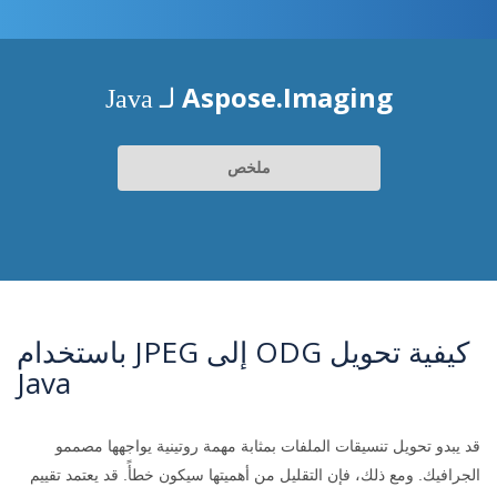
Aspose.Imaging
لـ Java
ملخص
كيفية تحويل ODG إلى JPEG باستخدام
Java
قد يبدو تحويل تنسيقات الملفات بمثابة مهمة روتينية يواجهها مصممو
الجرافيك. ومع ذلك، فإن التقليل من أهميتها سيكون خطأً. قد يعتمد تقييم