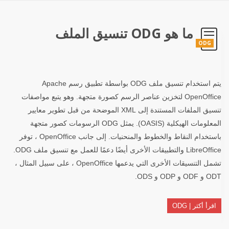
ما هو ODG تنسيق الملف
ODG
يتم استخدام تنسيق ملف ODG بواسطة تطبيق رسم Apache
OpenOffice لتخزين عناصر الرسم كصورة متجهة. وهو يتبع مواصفات
تنسيق الملفات المستندة إلى XML الموضحة من قبل تطوير معايير
المعلومات الهيكلية (OASIS). يمثل ODG الرسومات كصور متجهة
باستخدام النقاط والخطوط والمنحنيات. إلى جانب OpenOffice ، توفر
LibreOffice والتطبيقات الأخرى أيضًا دعمًا للعمل مع تنسيق ملف ODG.
تشمل التنسيقات الأخرى التي يدعمها OpenOffice ، على سبيل المثال ،
ODT و ODF و ODP و ODS.
اقرأ أكثر | ODG