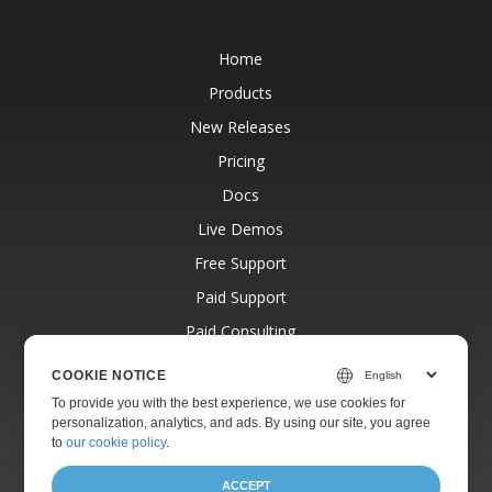
Home
Products
New Releases
Pricing
Docs
Live Demos
Free Support
Paid Support
Paid Consulting
Blog
COOKIE NOTICE
Websites
To provide you with the best experience, we use cookies for
personalization, analytics, and ads. By using our site, you agree
About
to
our cookie policy
.
ACCEPT