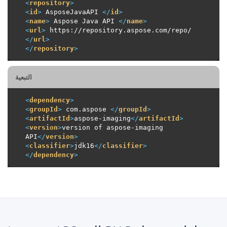
<
repository
>
<
id
>
 AsposeJavaAPI 
</
id
>
<
name
>
 Aspose Java API 
</
name
>
<
url
>
 https://repository.aspose.com/repo/ 
</
url
>
</
repository
>
التبعية
<
dependency
>
<
groupId
>
 com.aspose 
</
groupId
>
<
artifactId
>
aspose-imaging
</
artifactId
>
<
version
>
version of aspose-imaging 
API
</
version
>
<
classifier
>
jdk16
</
classifier
>
</
dependency
>