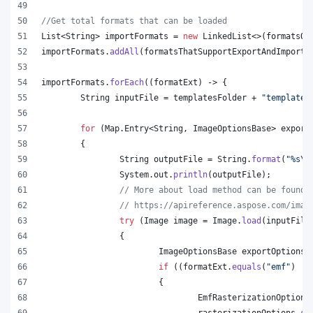
//Get total formats that can be loaded
List
<
String
> 
importFormats
 = 
new
LinkedList
<>(
formatsOn
importFormats
.
addAll
(
formatsThatSupportExportAndImport
.
importFormats
.
forEach
((
formatExt
) -> {
String
inputFile
 = 
templatesFolder
 + 
"template.
for
 (
Map
.
Entry
<
String
, 
ImageOptionsBase
> 
export
	{
String
outputFile
 = 
String
.
format
(
"%s
\\
System
.
out
.
println
(
outputFile
);
// More about load method can be found 
// https://apireference.aspose.com/imag
try
 (
Image
image
 = 
Image
.
load
(
inputFile
		{
ImageOptionsBase
exportOptions
 
if
 ((
formatExt
.
equals
(
"emf"
) ||
			{
EmfRasterizationOptions
rasterizationOptions
.
se