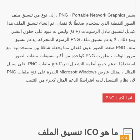
يشير PNG ، Portable Network Graphics ، إلى نوع من تنسيق ملف
الصور النقطية الذي يستخدم ضغطًا بلا فقدان. تم إنشاء تنسيق الملف هذا
كبديل لتنسيق تبادل الرسومات (GIF) وليس له قيود على حقوق النشر.
ومع ذلك ، لا يدعم تنسيق ملف PNG الرسوم المتحركة. يدعم تنسيق
ملف PNG ضغط الصور بدون فقدان مما يجعله شائعًا بين مستخدميه. مع
مرور الوقت ، تطورت PNG كواحدة من أكثر تنسيقات ملفات الصور
استخدامًا. تدعم جميع أنظمة التشغيل تقريبًا فتح ملفات PNG. على سبيل
المثال ، يمتلك عارض Microsoft Windows القدرة على فتح ملفات PNG
لأن نظام التشغيل لديه افتراضيًا الدعم المتاح كجزء من التثبيت.
اقرأ أكثر | PNG
ما هو ICO تنسيق الملف
ICO