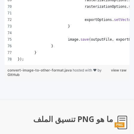
rasterizationOptions
.
se
exportOptions
.
setVector
			}
image
.
save
(
outputFile
, 
exportOp
		}
	}
});
convert-image-to-other-format.java
hosted with ❤ by
view raw
GitHub
ما هو PNG تنسيق الملف
PNG