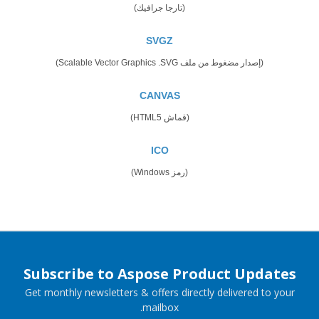
(تارجا جرافيك)
SVGZ
(إصدار مضغوط من ملف Scalable Vector Graphics .SVG)
CANVAS
(قماش HTML5)
ICO
(رمز Windows)
Subscribe to Aspose Product Updates
Get monthly newsletters & offers directly delivered to your
mailbox.