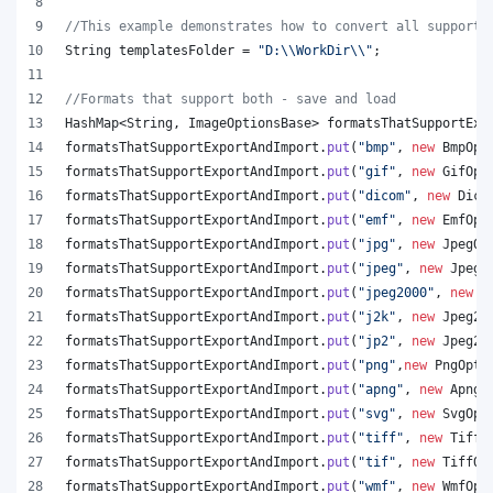
//This example demonstrates how to convert all supporte
String
templatesFolder
 = 
"D:
\\
WorkDir
\\
"
;
//Formats that support both - save and load
HashMap
<
String
, 
ImageOptionsBase
> 
formatsThatSupportExp
formatsThatSupportExportAndImport
.
put
(
"bmp"
, 
new
BmpOpt
formatsThatSupportExportAndImport
.
put
(
"gif"
, 
new
GifOpt
formatsThatSupportExportAndImport
.
put
(
"dicom"
, 
new
Dico
formatsThatSupportExportAndImport
.
put
(
"emf"
, 
new
EmfOpt
formatsThatSupportExportAndImport
.
put
(
"jpg"
, 
new
JpegOp
formatsThatSupportExportAndImport
.
put
(
"jpeg"
, 
new
JpegO
formatsThatSupportExportAndImport
.
put
(
"jpeg2000"
, 
new
J
formatsThatSupportExportAndImport
.
put
(
"j2k"
, 
new
Jpeg20
formatsThatSupportExportAndImport
.
put
(
"jp2"
, 
new
Jpeg20
formatsThatSupportExportAndImport
.
put
(
"png"
,
new
PngOpti
formatsThatSupportExportAndImport
.
put
(
"apng"
, 
new
ApngO
formatsThatSupportExportAndImport
.
put
(
"svg"
, 
new
SvgOpt
formatsThatSupportExportAndImport
.
put
(
"tiff"
, 
new
TiffO
formatsThatSupportExportAndImport
.
put
(
"tif"
, 
new
TiffOp
formatsThatSupportExportAndImport
.
put
(
"wmf"
, 
new
WmfOpt