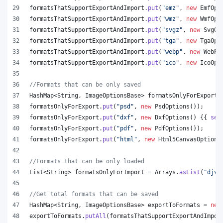
formatsThatSupportExportAndImport
.
put
(
"emz"
, 
new
EmfOpt
formatsThatSupportExportAndImport
.
put
(
"wmz"
, 
new
WmfOpt
formatsThatSupportExportAndImport
.
put
(
"svgz"
, 
new
SvgOp
formatsThatSupportExportAndImport
.
put
(
"tga"
, 
new
TgaOpt
formatsThatSupportExportAndImport
.
put
(
"webp"
, 
new
WebPO
formatsThatSupportExportAndImport
.
put
(
"ico"
, 
new
IcoOpt
//Formats that can be only saved
HashMap
<
String
, 
ImageOptionsBase
> 
formatsOnlyForExport
 
formatsOnlyForExport
.
put
(
"psd"
, 
new
PsdOptions
());
formatsOnlyForExport
.
put
(
"dxf"
, 
new
DxfOptions
() {{ 
set
formatsOnlyForExport
.
put
(
"pdf"
, 
new
PdfOptions
());
formatsOnlyForExport
.
put
(
"html"
, 
new
Html5CanvasOptions
//Formats that can be only loaded
List
<
String
> 
formatsOnlyForImport
 = 
Arrays
.
asList
(
"djvu
//Get total formats that can be saved
HashMap
<
String
, 
ImageOptionsBase
> 
exportToFormats
 = 
new
exportToFormats
.
putAll
(
formatsThatSupportExportAndImpor