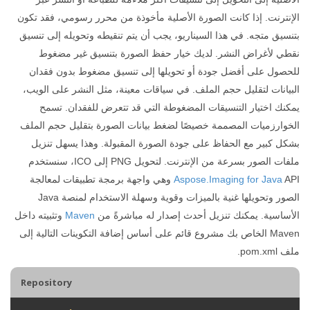
الإنترنت. إذا كانت الصورة الأصلية مأخوذة من محرر رسومي، فقد تكون
بتنسيق متجه. في هذا السيناريو، يجب أن يتم تنقيطه وتحويله إلى تنسيق
نقطي لأغراض النشر. لديك خيار حفظ الصورة بتنسيق غير مضغوط
للحصول على أفضل جودة أو تحويلها إلى تنسيق مضغوط بدون فقدان
البيانات لتقليل حجم الملف. في سياقات معينة، مثل النشر على الويب،
يمكنك اختيار التنسيقات المضغوطة التي قد تتعرض للفقدان. تسمح
الخوارزميات المصممة خصيصًا لضغط بيانات الصورة بتقليل حجم الملف
بشكل كبير مع الحفاظ على جودة الصورة المقبولة. وهذا يسهل تنزيل
ملفات الصور بسرعة من الإنترنت. لتحويل PNG إلى ICO، سنستخدم
Aspose.Imaging for Java
API وهي واجهة برمجة تطبيقات لمعالجة
الصور وتحويلها غنية بالميزات وقوية وسهلة الاستخدام لمنصة Java
الأساسية. يمكنك تنزيل أحدث إصدار له مباشرةً من
Maven
وتثبيته داخل
Maven الخاص بك مشروع قائم على أساس إضافة التكوينات التالية إلى
ملف pom.xml.
Repository