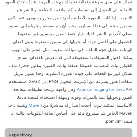
عملك على مدى سرعة وفعالية تعاملك مع هذه المهمة. عادةً، تحتاج الصور
الأصلية إلى التحويل إلى تنسيقات أكثر ملاءمة للطباعة أو النشر عبر
الإنترنت. إذا كانت الصورة الأصلية مأخوذة من محرر رسومي، فقد تكون
بتنسيق متجه. في هذا السيناريو، يجب أن يتم تنقيطه وتحويله إلى تنسيق
نقطي لأغراض النشر. لديك خيار حفظ الصورة بتنسيق غير مضغوط
للحصول على أفضل جودة أو تحويلها إلى تنسيق مضغوط بدون فقدان
البيانات لتقليل حجم الملف. في سياقات معينة، مثل النشر على الويب،
يمكنك اختيار التنسيقات المضغوطة التي قد تتعرض للفقدان. تسمح
الخوارزميات المصممة خصيصًا لضغط بيانات الصورة بتقليل حجم الملف
بشكل كبير مع الحفاظ على جودة الصورة المقبولة. وهذا يسهل تنزيل
ملفات الصور بسرعة من الإنترنت. لتحويل PNG إلى SVGZ، سنستخدم
Aspose.Imaging for Java
API وهي واجهة برمجة تطبيقات لمعالجة
الصور وتحويلها غنية بالميزات وقوية وسهلة الاستخدام لمنصة Java
الأساسية. يمكنك تنزيل أحدث إصدار له مباشرةً من
Maven
وتثبيته داخل
Maven الخاص بك مشروع قائم على أساس إضافة التكوينات التالية إلى
ملف pom.xml.
Repository