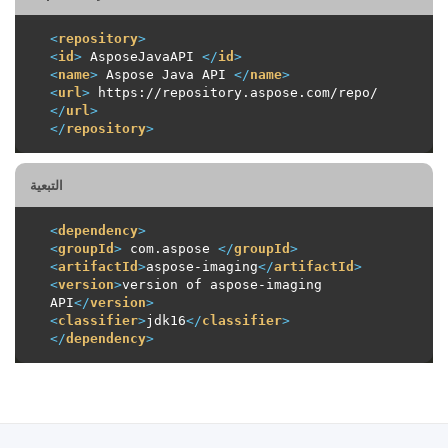
<
repository
>
<
id
>
 AsposeJavaAPI 
</
id
>
<
name
>
 Aspose Java API 
</
name
>
<
url
>
 https://repository.aspose.com/repo/ 
</
url
>
</
repository
>
التبعية
<
dependency
>
<
groupId
>
 com.aspose 
</
groupId
>
<
artifactId
>
aspose-imaging
</
artifactId
>
<
version
>
version of aspose-imaging 
API
</
version
>
<
classifier
>
jdk16
</
classifier
>
</
dependency
>