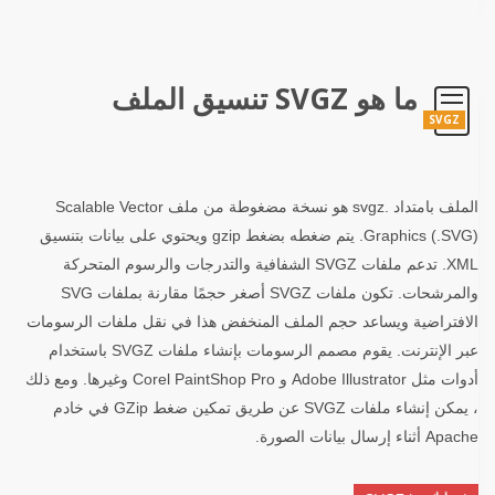
ما هو SVGZ تنسيق الملف
SVGZ
الملف بامتداد .svgz هو نسخة مضغوطة من ملف Scalable Vector
Graphics (.SVG). يتم ضغطه بضغط gzip ويحتوي على بيانات بتنسيق
XML. تدعم ملفات SVGZ الشفافية والتدرجات والرسوم المتحركة
والمرشحات. تكون ملفات SVGZ أصغر حجمًا مقارنة بملفات SVG
الافتراضية ويساعد حجم الملف المنخفض هذا في نقل ملفات الرسومات
عبر الإنترنت. يقوم مصمم الرسومات بإنشاء ملفات SVGZ باستخدام
أدوات مثل Adobe Illustrator و Corel PaintShop Pro وغيرها. ومع ذلك
، يمكن إنشاء ملفات SVGZ عن طريق تمكين ضغط GZip في خادم
Apache أثناء إرسال بيانات الصورة.