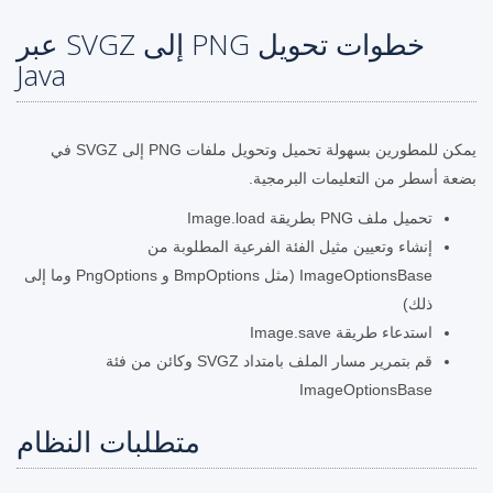
خطوات تحويل PNG إلى SVGZ عبر
Java
يمكن للمطورين بسهولة تحميل وتحويل ملفات PNG إلى SVGZ في
بضعة أسطر من التعليمات البرمجية.
تحميل ملف PNG بطريقة Image.load
إنشاء وتعيين مثيل الفئة الفرعية المطلوبة من
ImageOptionsBase (مثل BmpOptions و PngOptions وما إلى
ذلك)
استدعاء طريقة Image.save
قم بتمرير مسار الملف بامتداد SVGZ وكائن من فئة
ImageOptionsBase
متطلبات النظام