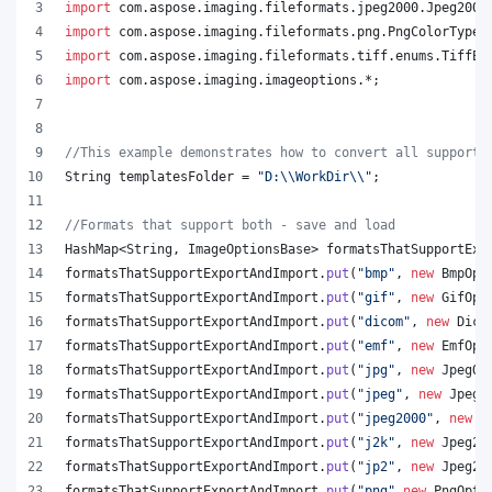
import
com
.
aspose
.
imaging
.
fileformats
.
jpeg2000
.
Jpeg2000
import
com
.
aspose
.
imaging
.
fileformats
.
png
.
PngColorType
;
import
com
.
aspose
.
imaging
.
fileformats
.
tiff
.
enums
.
TiffEx
import
com
.
aspose
.
imaging
.
imageoptions
.*;
//This example demonstrates how to convert all supporte
String
templatesFolder
 = 
"D:
\\
WorkDir
\\
"
;
//Formats that support both - save and load
HashMap
<
String
, 
ImageOptionsBase
> 
formatsThatSupportExp
formatsThatSupportExportAndImport
.
put
(
"bmp"
, 
new
BmpOpt
formatsThatSupportExportAndImport
.
put
(
"gif"
, 
new
GifOpt
formatsThatSupportExportAndImport
.
put
(
"dicom"
, 
new
Dico
formatsThatSupportExportAndImport
.
put
(
"emf"
, 
new
EmfOpt
formatsThatSupportExportAndImport
.
put
(
"jpg"
, 
new
JpegOp
formatsThatSupportExportAndImport
.
put
(
"jpeg"
, 
new
JpegO
formatsThatSupportExportAndImport
.
put
(
"jpeg2000"
, 
new
J
formatsThatSupportExportAndImport
.
put
(
"j2k"
, 
new
Jpeg20
formatsThatSupportExportAndImport
.
put
(
"jp2"
, 
new
Jpeg20
formatsThatSupportExportAndImport
.
put
(
"png"
,
new
PngOpti