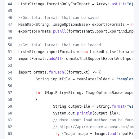
List
<
String
> 
formatsOnlyForImport
 = 
Arrays
.
asList
(
"djvu
//Get total formats that can be saved
HashMap
<
String
, 
ImageOptionsBase
> 
exportToFormats
 = 
new
exportToFormats
.
putAll
(
formatsThatSupportExportAndImpor
//Get total formats that can be loaded
List
<
String
> 
importFormats
 = 
new
LinkedList
<>(
formatsOn
importFormats
.
addAll
(
formatsThatSupportExportAndImport
.
importFormats
.
forEach
((
formatExt
) -> {
String
inputFile
 = 
templatesFolder
 + 
"template.
for
 (
Map
.
Entry
<
String
, 
ImageOptionsBase
> 
export
	{
String
outputFile
 = 
String
.
format
(
"%s
\\
System
.
out
.
println
(
outputFile
);
// More about load method can be found 
// https://apireference.aspose.com/imag
try
 (
Image
image
 = 
Image
.
load
(
inputFile