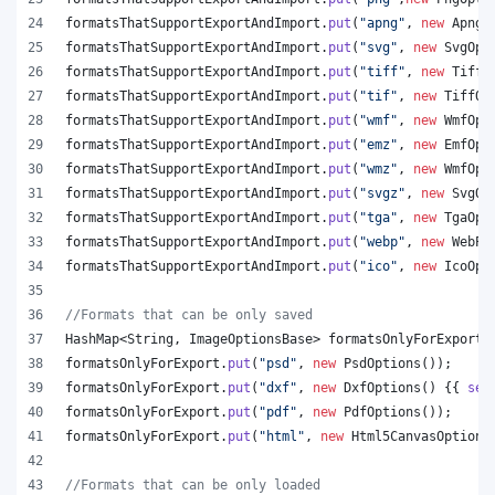
formatsThatSupportExportAndImport
.
put
(
"apng"
, 
new
ApngO
formatsThatSupportExportAndImport
.
put
(
"svg"
, 
new
SvgOpt
formatsThatSupportExportAndImport
.
put
(
"tiff"
, 
new
TiffO
formatsThatSupportExportAndImport
.
put
(
"tif"
, 
new
TiffOp
formatsThatSupportExportAndImport
.
put
(
"wmf"
, 
new
WmfOpt
formatsThatSupportExportAndImport
.
put
(
"emz"
, 
new
EmfOpt
formatsThatSupportExportAndImport
.
put
(
"wmz"
, 
new
WmfOpt
formatsThatSupportExportAndImport
.
put
(
"svgz"
, 
new
SvgOp
formatsThatSupportExportAndImport
.
put
(
"tga"
, 
new
TgaOpt
formatsThatSupportExportAndImport
.
put
(
"webp"
, 
new
WebPO
formatsThatSupportExportAndImport
.
put
(
"ico"
, 
new
IcoOpt
//Formats that can be only saved
HashMap
<
String
, 
ImageOptionsBase
> 
formatsOnlyForExport
 
formatsOnlyForExport
.
put
(
"psd"
, 
new
PsdOptions
());
formatsOnlyForExport
.
put
(
"dxf"
, 
new
DxfOptions
() {{ 
set
formatsOnlyForExport
.
put
(
"pdf"
, 
new
PdfOptions
());
formatsOnlyForExport
.
put
(
"html"
, 
new
Html5CanvasOptions
//Formats that can be only loaded