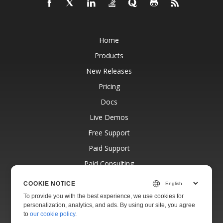
Home
Products
New Releases
Pricing
Docs
Live Demos
Free Support
Paid Support
Paid Consulting
Blog
COOKIE NOTICE
Websites
To provide you with the best experience, we use cookies for
personalization, analytics, and ads. By using our site, you agree
About
to
our cookie policy
.