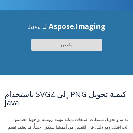
Aspose.Imaging
لـ Java
ملخص
كيفية تحويل PNG إلى SVGZ باستخدام
Java
قد يبدو تحويل تنسيقات الملفات بمثابة مهمة روتينية يواجهها مصممو
الجرافيك. ومع ذلك، فإن التقليل من أهميتها سيكون خطأً. قد يعتمد تقييم