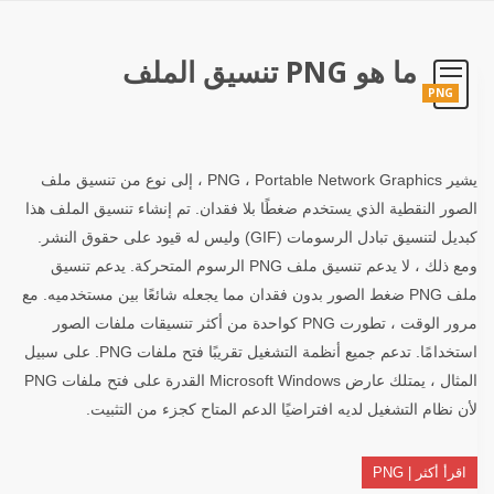
ما هو PNG تنسيق الملف
PNG
يشير PNG ، Portable Network Graphics ، إلى نوع من تنسيق ملف
الصور النقطية الذي يستخدم ضغطًا بلا فقدان. تم إنشاء تنسيق الملف هذا
كبديل لتنسيق تبادل الرسومات (GIF) وليس له قيود على حقوق النشر.
ومع ذلك ، لا يدعم تنسيق ملف PNG الرسوم المتحركة. يدعم تنسيق
ملف PNG ضغط الصور بدون فقدان مما يجعله شائعًا بين مستخدميه. مع
مرور الوقت ، تطورت PNG كواحدة من أكثر تنسيقات ملفات الصور
استخدامًا. تدعم جميع أنظمة التشغيل تقريبًا فتح ملفات PNG. على سبيل
المثال ، يمتلك عارض Microsoft Windows القدرة على فتح ملفات PNG
لأن نظام التشغيل لديه افتراضيًا الدعم المتاح كجزء من التثبيت.
اقرأ أكثر | PNG