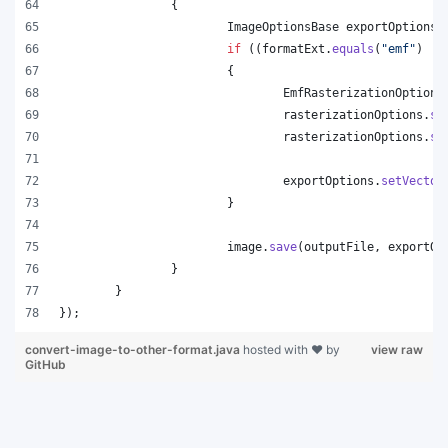
		{
ImageOptionsBase
exportOptions
 
if
 ((
formatExt
.
equals
(
"emf"
) ||
			{
EmfRasterizationOptions
rasterizationOptions
.
se
rasterizationOptions
.
se
exportOptions
.
setVector
			}
image
.
save
(
outputFile
, 
exportOp
		}
	}
});
convert-image-to-other-format.java
hosted with ❤ by
view raw
GitHub