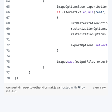
		{
ImageOptionsBase
exportOptions
 
if
 ((
formatExt
.
equals
(
"emf"
) ||
			{
EmfRasterizationOptions
rasterizationOptions
.
se
rasterizationOptions
.
se
exportOptions
.
setVector
			}
image
.
save
(
outputFile
, 
exportOp
		}
	}
});
convert-image-to-other-format.java
hosted with ❤ by
view raw
GitHub