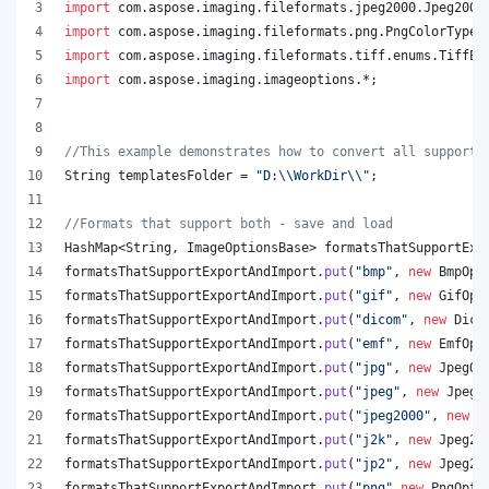
import
com
.
aspose
.
imaging
.
fileformats
.
jpeg2000
.
Jpeg2000
import
com
.
aspose
.
imaging
.
fileformats
.
png
.
PngColorType
;
import
com
.
aspose
.
imaging
.
fileformats
.
tiff
.
enums
.
TiffEx
import
com
.
aspose
.
imaging
.
imageoptions
.*;
//This example demonstrates how to convert all supporte
String
templatesFolder
 = 
"D:
\\
WorkDir
\\
"
;
//Formats that support both - save and load
HashMap
<
String
, 
ImageOptionsBase
> 
formatsThatSupportExp
formatsThatSupportExportAndImport
.
put
(
"bmp"
, 
new
BmpOpt
formatsThatSupportExportAndImport
.
put
(
"gif"
, 
new
GifOpt
formatsThatSupportExportAndImport
.
put
(
"dicom"
, 
new
Dico
formatsThatSupportExportAndImport
.
put
(
"emf"
, 
new
EmfOpt
formatsThatSupportExportAndImport
.
put
(
"jpg"
, 
new
JpegOp
formatsThatSupportExportAndImport
.
put
(
"jpeg"
, 
new
JpegO
formatsThatSupportExportAndImport
.
put
(
"jpeg2000"
, 
new
J
formatsThatSupportExportAndImport
.
put
(
"j2k"
, 
new
Jpeg20
formatsThatSupportExportAndImport
.
put
(
"jp2"
, 
new
Jpeg20
formatsThatSupportExportAndImport
.
put
(
"png"
,
new
PngOpti