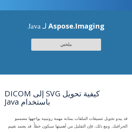
Aspose.Imaging
لـ Java
ملخص
كيفية تحويل SVG إلى DICOM
باستخدام Java
قد يبدو تحويل تنسيقات الملفات بمثابة مهمة روتينية يواجهها مصممو
الجرافيك. ومع ذلك، فإن التقليل من أهميتها سيكون خطأً. قد يعتمد تقييم