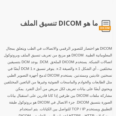
ما هو DICOM تنسيق الملف
DICOM
DICOM هو اختصار للتصوير الرقمي والاتصالات في الطب ويتعلق بمجال
المعلوماتية الطبية. DICOM هو مزيج من تعريف تنسيق الملف وبروتوكول
اتصالات الشبكة. يستخدم DICOM الملحق .DCM. يوجد DCM بتنسيقين
مختلفين ، أي الشكل 1.x والصيغة 2.x. يتوفر تنسيق DCM 1.x أيضًا في
نسختين عاديتين وممتدتين. يستخدم DICOM لدمج أجهزة التصوير الطبي
مثل الطابعات والخوادم والماسحات الضوئية وغيرها من البائعين المختلفين
ويحتوي أيضًا على بيانات تعريف لكل مريض من أجل التفرد. يمكن
مشاركة ملفات DICOM بين طرفين إذا كانا قادرين على استقبال بيانات
الصورة بتنسيق DICOM. جزء الاتصال في DICOM هو بروتوكول طبقة
التطبيق ويستخدم TCP / IP للتواصل بين الكيانات. يتم استخدام
بروتوكولات HTTP و HTTPS لخدمات الويب الخاصة بـ DICOM.