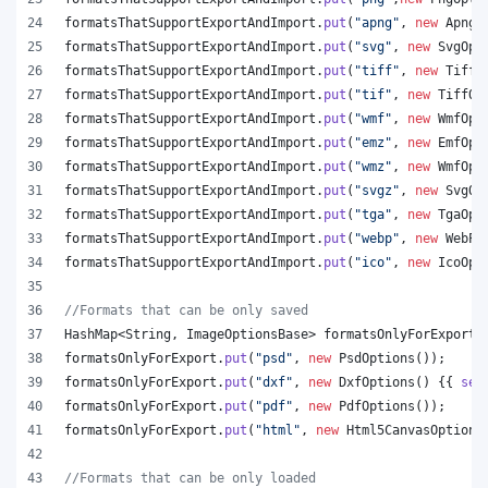
formatsThatSupportExportAndImport
.
put
(
"apng"
, 
new
ApngO
formatsThatSupportExportAndImport
.
put
(
"svg"
, 
new
SvgOpt
formatsThatSupportExportAndImport
.
put
(
"tiff"
, 
new
TiffO
formatsThatSupportExportAndImport
.
put
(
"tif"
, 
new
TiffOp
formatsThatSupportExportAndImport
.
put
(
"wmf"
, 
new
WmfOpt
formatsThatSupportExportAndImport
.
put
(
"emz"
, 
new
EmfOpt
formatsThatSupportExportAndImport
.
put
(
"wmz"
, 
new
WmfOpt
formatsThatSupportExportAndImport
.
put
(
"svgz"
, 
new
SvgOp
formatsThatSupportExportAndImport
.
put
(
"tga"
, 
new
TgaOpt
formatsThatSupportExportAndImport
.
put
(
"webp"
, 
new
WebPO
formatsThatSupportExportAndImport
.
put
(
"ico"
, 
new
IcoOpt
//Formats that can be only saved
HashMap
<
String
, 
ImageOptionsBase
> 
formatsOnlyForExport
 
formatsOnlyForExport
.
put
(
"psd"
, 
new
PsdOptions
());
formatsOnlyForExport
.
put
(
"dxf"
, 
new
DxfOptions
() {{ 
set
formatsOnlyForExport
.
put
(
"pdf"
, 
new
PdfOptions
());
formatsOnlyForExport
.
put
(
"html"
, 
new
Html5CanvasOptions
//Formats that can be only loaded