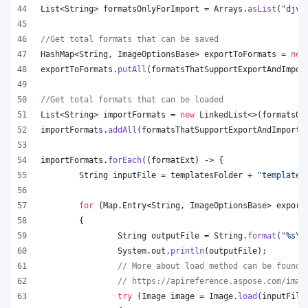
List
<
String
> 
formatsOnlyForImport
 = 
Arrays
.
asList
(
"djvu
//Get total formats that can be saved
HashMap
<
String
, 
ImageOptionsBase
> 
exportToFormats
 = 
new
exportToFormats
.
putAll
(
formatsThatSupportExportAndImpor
//Get total formats that can be loaded
List
<
String
> 
importFormats
 = 
new
LinkedList
<>(
formatsOn
importFormats
.
addAll
(
formatsThatSupportExportAndImport
.
importFormats
.
forEach
((
formatExt
) -> {
String
inputFile
 = 
templatesFolder
 + 
"template.
for
 (
Map
.
Entry
<
String
, 
ImageOptionsBase
> 
export
	{
String
outputFile
 = 
String
.
format
(
"%s
\\
System
.
out
.
println
(
outputFile
);
// More about load method can be found 
// https://apireference.aspose.com/imag
try
 (
Image
image
 = 
Image
.
load
(
inputFile