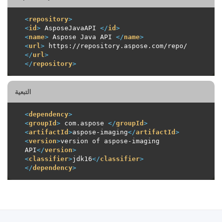
<
repository
>
<
id
>
 AsposeJavaAPI 
</
id
>
<
name
>
 Aspose Java API 
</
name
>
<
url
>
 https://repository.aspose.com/repo/ 
</
url
>
</
repository
>
التبعية
<
dependency
>
<
groupId
>
 com.aspose 
</
groupId
>
<
artifactId
>
aspose-imaging
</
artifactId
>
<
version
>
version of aspose-imaging 
API
</
version
>
<
classifier
>
jdk16
</
classifier
>
</
dependency
>