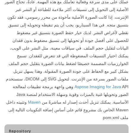
عملك على مدى سرعة وفعالية تعاملك مع هذه المهمة. عادةً، تحتاج الصور
الأصلية إلى التحويل إلى تنسيقات أكثر ملاءمة للطباعة أو النشر عبر
الإنترنت. إذا كانت الصورة الأصلية مأخوذة من محرر رسومي، فقد تكون
بتنسيق متجه. في هذا السيناريو، يجب أن يتم تنقيطه وتحويله إلى تنسيق
نقطي لأغراض النشر. لديك خيار حفظ الصورة بتنسيق غير مضغوط
للحصول على أفضل جودة أو تحويلها إلى تنسيق مضغوط بدون فقدان
البيانات لتقليل حجم الملف. في سياقات معينة، مثل النشر على الويب،
يمكنك اختيار التنسيقات المضغوطة التي قد تتعرض للفقدان. تسمح
الخوارزميات المصممة خصيصًا لضغط بيانات الصورة بتقليل حجم الملف
بشكل كبير مع الحفاظ على جودة الصورة المقبولة. وهذا يسهل تنزيل
ملفات الصور بسرعة من الإنترنت. لتحويل SVG إلى DICOM، سنستخدم
Aspose.Imaging for Java
API وهي واجهة برمجة تطبيقات لمعالجة
الصور وتحويلها غنية بالميزات وقوية وسهلة الاستخدام لمنصة Java
الأساسية. يمكنك تنزيل أحدث إصدار له مباشرةً من
Maven
وتثبيته داخل
Maven الخاص بك مشروع قائم على أساس إضافة التكوينات التالية إلى
ملف pom.xml.
Repository