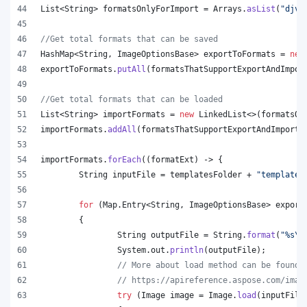
List
<
String
> 
formatsOnlyForImport
 = 
Arrays
.
asList
(
"djvu
//Get total formats that can be saved
HashMap
<
String
, 
ImageOptionsBase
> 
exportToFormats
 = 
new
exportToFormats
.
putAll
(
formatsThatSupportExportAndImpor
//Get total formats that can be loaded
List
<
String
> 
importFormats
 = 
new
LinkedList
<>(
formatsOn
importFormats
.
addAll
(
formatsThatSupportExportAndImport
.
importFormats
.
forEach
((
formatExt
) -> {
String
inputFile
 = 
templatesFolder
 + 
"template.
for
 (
Map
.
Entry
<
String
, 
ImageOptionsBase
> 
export
	{
String
outputFile
 = 
String
.
format
(
"%s
\\
System
.
out
.
println
(
outputFile
);
// More about load method can be found 
// https://apireference.aspose.com/imag
try
 (
Image
image
 = 
Image
.
load
(
inputFile