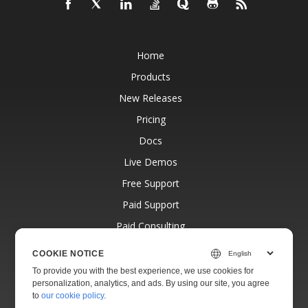
Home
Products
New Releases
Pricing
Docs
Live Demos
Free Support
Paid Support
Paid Consulting
Blog
COOKIE NOTICE
Websites
To provide you with the best experience, we use cookies for
personalization, analytics, and ads. By using our site, you agree
About
to
our cookie policy
.