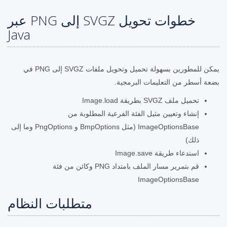
خطوات تحويل SVGZ إلى PNG عبر
Java
يمكن للمطورين بسهولة تحميل وتحويل ملفات SVGZ إلى PNG في
بضعة أسطر من التعليمات البرمجية.
تحميل ملف SVGZ بطريقة Image.load
إنشاء وتعيين مثيل الفئة الفرعية المطلوبة من
ImageOptionsBase (مثل BmpOptions و PngOptions وما إلى
ذلك)
استدعاء طريقة Image.save
قم بتمرير مسار الملف بامتداد PNG وكائن من فئة
ImageOptionsBase
متطلبات النظام