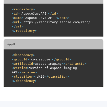
<
repository
>
<
id
>
 AsposeJavaAPI 
</
id
>
<
name
>
 Aspose Java API 
</
name
>
<
url
>
 https://repository.aspose.com/repo/ 
</
url
>
</
repository
>
التبعية
<
dependency
>
<
groupId
>
 com.aspose 
</
groupId
>
<
artifactId
>
aspose-imaging
</
artifactId
>
<
version
>
version of aspose-imaging 
API
</
version
>
<
classifier
>
jdk16
</
classifier
>
</
dependency
>