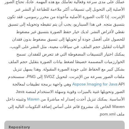
عملك على مدى سرعة وفعالية تعاملك مع هذه المهمة. عادةً، تحتاج الصور
الأصلية إلى التحويل إلى تنسيقات أكثر ملاءمة للطباعة أو النشر عبر
الإنترنت. إذا كانت الصورة الأصلية مأخوذة من محرر رسومي، فقد تكون
بتنسيق متجه. في هذا السيناريو، يجب أن يتم تنقيطه وتحويله إلى تنسيق
نقطي لأغراض النشر. لديك خيار حفظ الصورة بتنسيق غير مضغوط
للحصول على أفضل جودة أو تحويلها إلى تنسيق مضغوط بدون فقدان
البيانات لتقليل حجم الملف. في سياقات معينة، مثل النشر على الويب،
يمكنك اختيار التنسيقات المضغوطة التي قد تتعرض للفقدان. تسمح
الخوارزميات المصممة خصيصًا لضغط بيانات الصورة بتقليل حجم الملف
بشكل كبير مع الحفاظ على جودة الصورة المقبولة. وهذا يسهل تنزيل
ملفات الصور بسرعة من الإنترنت. لتحويل SVGZ إلى PNG، سنستخدم
Aspose.Imaging for Java
API وهي واجهة برمجة تطبيقات لمعالجة
الصور وتحويلها غنية بالميزات وقوية وسهلة الاستخدام لمنصة Java
الأساسية. يمكنك تنزيل أحدث إصدار له مباشرةً من
Maven
وتثبيته داخل
Maven الخاص بك مشروع قائم على أساس إضافة التكوينات التالية إلى
ملف pom.xml.
Repository