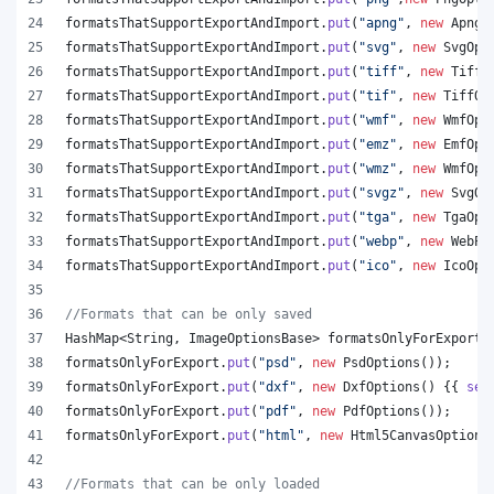
formatsThatSupportExportAndImport
.
put
(
"apng"
, 
new
ApngO
formatsThatSupportExportAndImport
.
put
(
"svg"
, 
new
SvgOpt
formatsThatSupportExportAndImport
.
put
(
"tiff"
, 
new
TiffO
formatsThatSupportExportAndImport
.
put
(
"tif"
, 
new
TiffOp
formatsThatSupportExportAndImport
.
put
(
"wmf"
, 
new
WmfOpt
formatsThatSupportExportAndImport
.
put
(
"emz"
, 
new
EmfOpt
formatsThatSupportExportAndImport
.
put
(
"wmz"
, 
new
WmfOpt
formatsThatSupportExportAndImport
.
put
(
"svgz"
, 
new
SvgOp
formatsThatSupportExportAndImport
.
put
(
"tga"
, 
new
TgaOpt
formatsThatSupportExportAndImport
.
put
(
"webp"
, 
new
WebPO
formatsThatSupportExportAndImport
.
put
(
"ico"
, 
new
IcoOpt
//Formats that can be only saved
HashMap
<
String
, 
ImageOptionsBase
> 
formatsOnlyForExport
 
formatsOnlyForExport
.
put
(
"psd"
, 
new
PsdOptions
());
formatsOnlyForExport
.
put
(
"dxf"
, 
new
DxfOptions
() {{ 
set
formatsOnlyForExport
.
put
(
"pdf"
, 
new
PdfOptions
());
formatsOnlyForExport
.
put
(
"html"
, 
new
Html5CanvasOptions
//Formats that can be only loaded