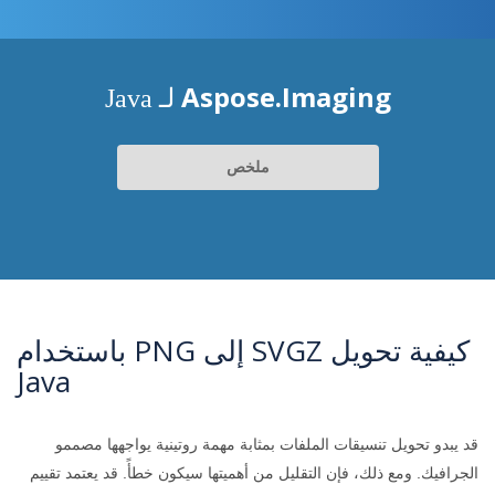
Aspose.Imaging
لـ Java
ملخص
كيفية تحويل SVGZ إلى PNG باستخدام
Java
قد يبدو تحويل تنسيقات الملفات بمثابة مهمة روتينية يواجهها مصممو
الجرافيك. ومع ذلك، فإن التقليل من أهميتها سيكون خطأً. قد يعتمد تقييم