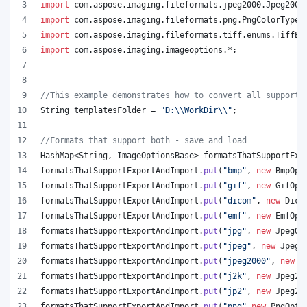
import
com
.
aspose
.
imaging
.
fileformats
.
jpeg2000
.
Jpeg2000
import
com
.
aspose
.
imaging
.
fileformats
.
png
.
PngColorType
;
import
com
.
aspose
.
imaging
.
fileformats
.
tiff
.
enums
.
TiffEx
import
com
.
aspose
.
imaging
.
imageoptions
.*;
//This example demonstrates how to convert all supporte
String
templatesFolder
 = 
"D:
\\
WorkDir
\\
"
;
//Formats that support both - save and load
HashMap
<
String
, 
ImageOptionsBase
> 
formatsThatSupportExp
formatsThatSupportExportAndImport
.
put
(
"bmp"
, 
new
BmpOpt
formatsThatSupportExportAndImport
.
put
(
"gif"
, 
new
GifOpt
formatsThatSupportExportAndImport
.
put
(
"dicom"
, 
new
Dico
formatsThatSupportExportAndImport
.
put
(
"emf"
, 
new
EmfOpt
formatsThatSupportExportAndImport
.
put
(
"jpg"
, 
new
JpegOp
formatsThatSupportExportAndImport
.
put
(
"jpeg"
, 
new
JpegO
formatsThatSupportExportAndImport
.
put
(
"jpeg2000"
, 
new
J
formatsThatSupportExportAndImport
.
put
(
"j2k"
, 
new
Jpeg20
formatsThatSupportExportAndImport
.
put
(
"jp2"
, 
new
Jpeg20
formatsThatSupportExportAndImport
.
put
(
"png"
,
new
PngOpti