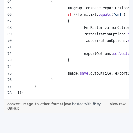
		{
ImageOptionsBase
exportOptions
 
if
 ((
formatExt
.
equals
(
"emf"
) ||
			{
EmfRasterizationOptions
rasterizationOptions
.
se
rasterizationOptions
.
se
exportOptions
.
setVector
			}
image
.
save
(
outputFile
, 
exportOp
		}
	}
});
convert-image-to-other-format.java
hosted with ❤ by
view raw
GitHub