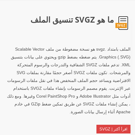
ما هو SVGZ تنسيق الملف
SVGZ
الملف بامتداد .svgz هو نسخة مضغوطة من ملف Scalable Vector
Graphics (.SVG). يتم ضغطه بضغط gzip ويحتوي على بيانات بتنسيق
XML. تدعم ملفات SVGZ الشفافية والتدرجات والرسوم المتحركة
والمرشحات. تكون ملفات SVGZ أصغر حجمًا مقارنة بملفات SVG
الافتراضية ويساعد حجم الملف المنخفض هذا في نقل ملفات الرسومات
عبر الإنترنت. يقوم مصمم الرسومات بإنشاء ملفات SVGZ باستخدام
أدوات مثل Adobe Illustrator و Corel PaintShop Pro وغيرها. ومع ذلك
، يمكن إنشاء ملفات SVGZ عن طريق تمكين ضغط GZip في خادم
Apache أثناء إرسال بيانات الصورة.
اقرأ أكثر | SVGZ