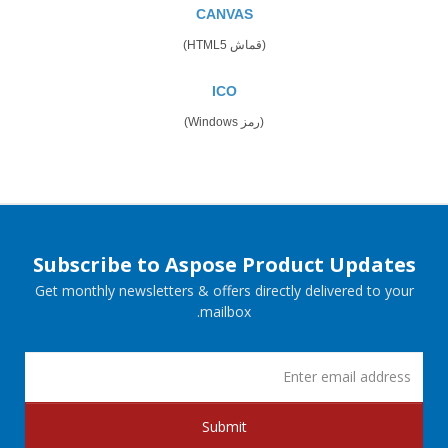
CANVAS
(قماش HTML5)
ICO
(رمز Windows)
Subscribe to Aspose Product Updates
Get monthly newsletters & offers directly delivered to your
mailbox.
Submit