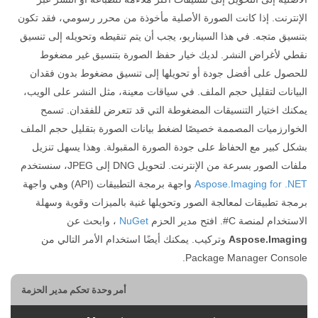
الإنترنت. إذا كانت الصورة الأصلية مأخوذة من محرر رسومي، فقد تكون
بتنسيق متجه. في هذا السيناريو، يجب أن يتم تنقيطه وتحويله إلى تنسيق
نقطي لأغراض النشر. لديك خيار حفظ الصورة بتنسيق غير مضغوط
للحصول على أفضل جودة أو تحويلها إلى تنسيق مضغوط بدون فقدان
البيانات لتقليل حجم الملف. في سياقات معينة، مثل النشر على الويب،
يمكنك اختيار التنسيقات المضغوطة التي قد تتعرض للفقدان. تسمح
الخوارزميات المصممة خصيصًا لضغط بيانات الصورة بتقليل حجم الملف
بشكل كبير مع الحفاظ على جودة الصورة المقبولة. وهذا يسهل تنزيل
ملفات الصور بسرعة من الإنترنت. لتحويل DNG إلى JPEG، سنستخدم
Aspose.Imaging for .NET
واجهة برمجة التطبيقات (API) وهي واجهة
برمجة تطبيقات لمعالجة الصور وتحويلها غنية بالميزات وقوية وسهلة
الاستخدام لمنصة C#. افتح مدير الحزم
NuGet
، وابحث عن
Aspose.Imaging
وتركيب. يمكنك أيضًا استخدام الأمر التالي من
Package Manager Console.
أمر وحدة تحكم مدير الحزمة