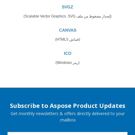
SVGZ
(إصدار مضغوط من ملف Scalable Vector Graphics .SVG)
CANVAS
(قماش HTML5)
ICO
(رمز Windows)
Subscribe to Aspose Product Updates
Get monthly newsletters & offers directly delivered to your
mailbox.