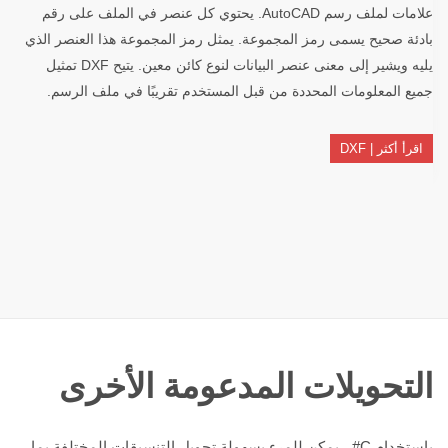
علامات لملف رسم AutoCAD. يحتوي كل عنصر في الملف على رقم
بادئة صحيح يسمى رمز المجموعة. يمثل رمز المجموعة هذا العنصر الذي
يليه ويشير إلى معنى عنصر البيانات لنوع كائن معين. يتيح DXF تمثيل
جميع المعلومات المحددة من قبل المستخدم تقريبًا في ملف الرسم.
اقرأ أكثر | DXF
التحويلات المدعومة الأخرى
باستخدام C# ، يمكن للمرء بسهولة تحويل التنسيقات المختلفة بما