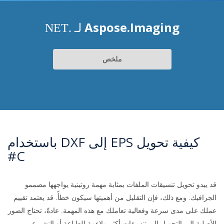
Aspose.Imaging
لـ .NET
ملخص
كيفية تحويل EPS إلى DXF باستخدام
C#
قد يبدو تحويل تنسيقات الملفات بمثابة مهمة روتينية يواجهها مصممو
الجرافيك. ومع ذلك، فإن التقليل من أهميتها سيكون خطأً. قد يعتمد تقييم
عملك على مدى سرعة وفعالية تعاملك مع هذه المهمة. عادةً، تحتاج الصور
الأصلية إلى التحويل إلى تنسيقات أكثر ملاءمة للطباعة أو النشر عبر