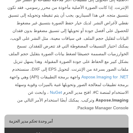
الإنترنت. إذا كانت الصورة الأصلية مأخوذة من محرر رسومي، فقد تكون
بتنسيق متجه. في هذا السيناريو، يجب أن يتم تنقيطه وتحويله إلى تنسيق
نقطي لأغراض النشر. لديك خيار حفظ الصورة بتنسيق غير مضغوط
للحصول على أفضل جودة أو تحويلها إلى تنسيق مضغوط بدون فقدان
البيانات لتقليل حجم الملف. في سياقات معينة، مثل النشر على الويب،
يمكنك اختيار التنسيقات المضغوطة التي قد تتعرض للفقدان. تسمح
الخوارزميات المصممة خصيصًا لضغط بيانات الصورة بتقليل حجم الملف
بشكل كبير مع الحفاظ على جودة الصورة المقبولة. وهذا يسهل تنزيل
ملفات الصور بسرعة من الإنترنت. لتحويل EPS إلى DXF، سنستخدم
Aspose.Imaging for .NET
واجهة برمجة التطبيقات (API) وهي واجهة
برمجة تطبيقات لمعالجة الصور وتحويلها غنية بالميزات وقوية وسهلة
الاستخدام لمنصة C#. افتح مدير الحزم
NuGet
، وابحث عن
Aspose.Imaging
وتركيب. يمكنك أيضًا استخدام الأمر التالي من
Package Manager Console.
أمر وحدة تحكم مدير الحزمة