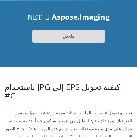
Aspose.Imaging
لـ .NET
ملخص
كيفية تحويل EPS إلى JPG باستخدام
C#
قد يبدو تحويل تنسيقات الملفات بمثابة مهمة روتينية يواجهها مصممو
الجرافيك. ومع ذلك، فإن التقليل من أهميتها سيكون خطأً. قد يعتمد تقييم
عملك على مدى سرعة وفعالية تعاملك مع هذه المهمة. عادةً، تحتاج الصور
الأصلية إلى التحويل إلى تنسيقات أكثر ملاءمة للطباعة أو النشر عبر