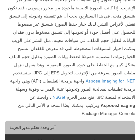
الإنترنت. إذا كانت الصورة الأصلية مأخوذة من محرر رسومي، فقد تكون
بتنسيق متجه. في هذا السيناريو، يجب أن يتم تنقيطه وتحويله إلى تنسيق
نقطي لأغراض النشر. لديك خيار حفظ الصورة بتنسيق غير مضغوط
للحصول على أفضل جودة أو تحويلها إلى تنسيق مضغوط بدون فقدان
البيانات لتقليل حجم الملف. في سياقات معينة، مثل النشر على الويب،
يمكنك اختيار التنسيقات المضغوطة التي قد تتعرض للفقدان. تسمح
الخوارزميات المصممة خصيصًا لضغط بيانات الصورة بتقليل حجم الملف
بشكل كبير مع الحفاظ على جودة الصورة المقبولة. وهذا يسهل تنزيل
ملفات الصور بسرعة من الإنترنت. لتحويل EPS إلى JPG، سنستخدم
Aspose.Imaging for .NET
واجهة برمجة التطبيقات (API) وهي واجهة
برمجة تطبيقات لمعالجة الصور وتحويلها غنية بالميزات وقوية وسهلة
الاستخدام لمنصة C#. افتح مدير الحزم
NuGet
، وابحث عن
Aspose.Imaging
وتركيب. يمكنك أيضًا استخدام الأمر التالي من
Package Manager Console.
أمر وحدة تحكم مدير الحزمة