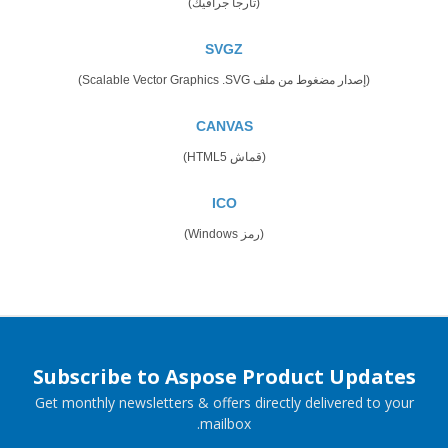
(تارجا جرافيك)
SVGZ
(إصدار مضغوط من ملف Scalable Vector Graphics .SVG)
CANVAS
(قماش HTML5)
ICO
(رمز Windows)
Subscribe to Aspose Product Updates
Get monthly newsletters & offers directly delivered to your
mailbox.