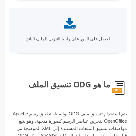
احصل على الفور على رابط التنزيل للملف الناتج
ما هو ODG تنسيق الملف
ODG
يتم استخدام تنسيق ملف ODG بواسطة تطبيق رسم Apache
OpenOffice لتخزين عناصر الرسم كصورة متجهة. وهو يتبع
مواصفات تنسيق الملفات المستندة إلى XML الموضحة من
قبل تطوير معايير المعلومات الهيكلية (OASIS). يمثل ODG