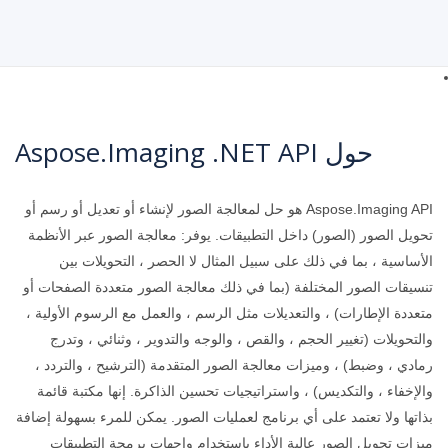
حول Aspose.Imaging .NET API
Aspose.Imaging API هو حل لمعالجة الصور لإنشاء أو تعديل أو رسم أو
تحويل الصور (الصور) داخل التطبيقات. يوفر: معالجة الصور عبر الأنظمة
الأساسية ، بما في ذلك على سبيل المثال لا الحصر ، التحويلات بين
تنسيقات الصور المختلفة (بما في ذلك معالجة الصور متعددة الصفحات أو
متعددة الإطارات) ، والتعديلات مثل الرسم ، والعمل مع الرسوم الأولية ،
والتحويلات (تغيير الحجم ، والقص ، والوجه والتدوير ، وثنائي ، وتدرج
رمادي ، وضبط) ، وميزات معالجة الصور المتقدمة (الترشيح ، والتردد ،
والإخفاء ، والتكديس) ، واستراتيجيات تحسين الذاكرة. إنها مكتبة قائمة
بذاتها ولا تعتمد على أي برنامج لعمليات الصور. يمكن للمرء بسهولة إضافة
ميزات تحويل الصور عالية الأداء باستخدام واجهات برمجة التطبيقات